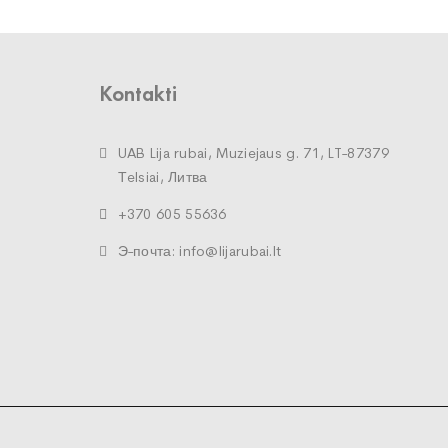
Kontakti
UAB Lija rubai, Muziejaus g. 71, LT-87379
Тelsiai, Литва
+370 605 55636
Э-почта: info@lijarubai.lt