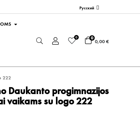
Русский
GOMS
0
0
0,00 €
o 222
no Daukanto progimnazijos
ai vaikams su logo 222