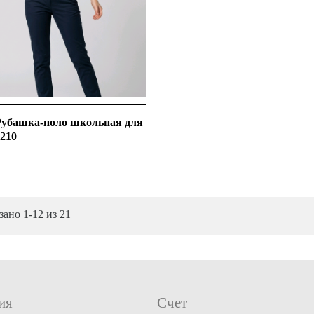
 Рубашка-поло школьная для
 210
зано 1-12 из 21
ия
Счет