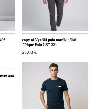
406
copy of Vyriški polo marškinėliai
"Pique Polo LS" 221
21,00 €
поло для