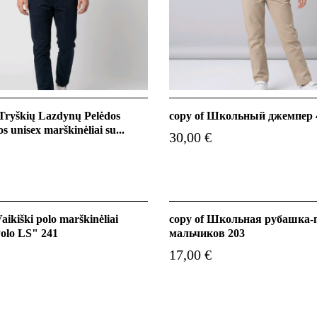
. Tryškių Lazdynų Pelėdos
copy of Школьный джемпер 
s unisex marškinėliai su...
30,00 €
aikiški polo marškinėliai
copy of Школьная рубашка-
olo LS" 241
мальчиков 203
17,00 €