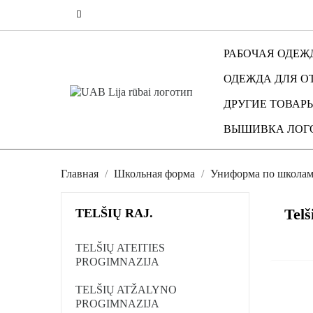
РАБОЧАЯ ОДЕЖ
ОДЕЖДА ДЛЯ О
ДРУГИЕ ТОВАР
ВЫШИВКА ЛОГ
Главная
Школьная форма
Униформа по школа
Telš
TELŠIŲ RAJ.
TELŠIŲ ATEITIES
PROGIMNAZIJA
TELŠIŲ ATŽALYNO
PROGIMNAZIJA