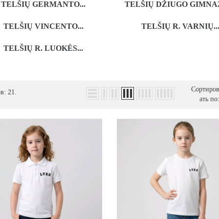
TELŠIŲ GERMANTO...
TELŠIŲ DŽIUGO GIMNA
TELŠIŲ VINCENTO...
TELŠIŲ R. VARNIŲ..
TELŠIŲ R. LUOKĖS...
Сортиро
в: 21.
ать по