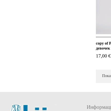
copy of
девочек
17,00 €
Пока
Информац