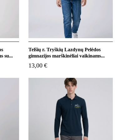
os
Telšių r. Tryškių Lazdynų Pelėdos
s su...
gimnazijos marškinėliai vaikinams...
13,00 €