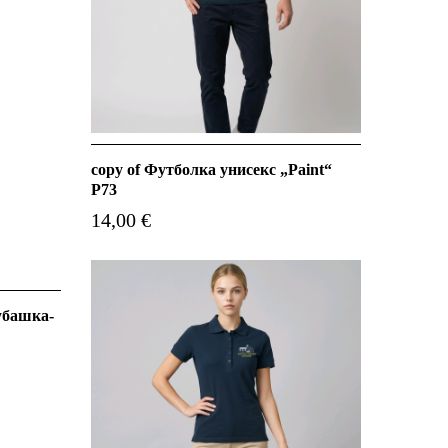
copy of Футболка унисекс „Paint“
P73
14,00 €
убашка-