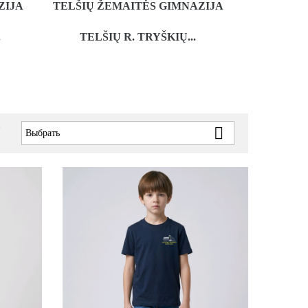
ZIJA
TELŠIŲ ŽEMAITĖS GIMNAZIJA
.
TELŠIŲ R. TRYŠKIŲ...
в

Выбрать
: