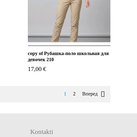
copy of Рубашка-поло школьная для
девочек 210
17,00 €

1
2
Вперед
Kontakti