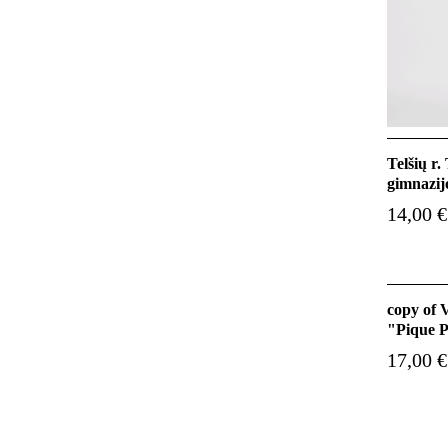
Telšių r
gimnazijo
14,00 €
copy of V
"Pique P
17,00 €