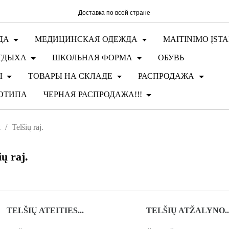
Доставка по всей стране
ДА
МЕДИЦИНСКАЯ ОДЕЖДА
MAITINIMO ĮST
ТДЫХА
ШКОЛЬНАЯ ФОРМА
ОБУВЬ
Ы
ТОВАРЫ НА СКЛАДЕ
РАСПРОДАЖА
ОТИПА
ЧЕРНАЯ РАСПРОДАЖА!!!
м
Telšių raj.
ių raj.
TELŠIŲ ATEITIES...
TELŠIŲ ATŽALYNO..