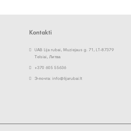
Kontakti
UAB Lija rubai, Muziejaus g. 71, LT-87379
Тelsiai, Литва
+370 605 55636
Э-почта: info@lijarubai.lt