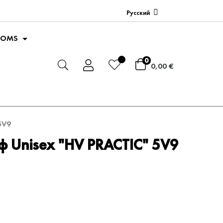
Русский
GOMS
0
0,00 €
5V9
 Unisex "HV PRACTIC" 5V9