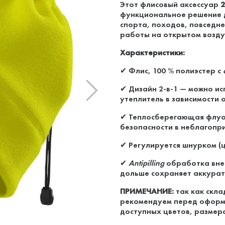
Этот флисовый аксессуар
2
функциональное решение д
спорта, походов, повседн
работы на открытом воздух
Характеристики:
✔ Флис, 100 % полиэстер с
✔ Дизайн 2-в-1 — можно ис
утеплитель в зависимости 
✔ Теплосберегающая флуор
безопасности в неблагопр
✔ Регулируется шнурком (ц
✔
Antipilling
обработка внеш
дольше сохраняет аккурат
ПРИМЕЧАНИЕ:
так как скла
рекомендуем перед оформл
доступных цветов, размеро