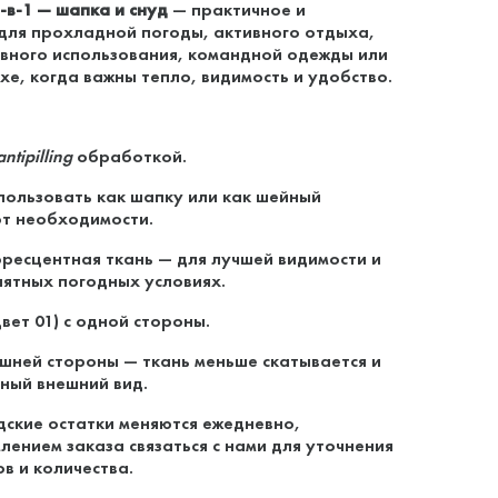
-в-1 — шапка и снуд
— практичное и
ля прохладной погоды, активного отдыха,
евного использования, командной одежды или
е, когда важны тепло, видимость и удобство.
antipilling
обработкой.
пользовать как шапку или как шейный
от необходимости.
есцентная ткань — для лучшей видимости и
иятных погодных условиях.
вет 01) с одной стороны.
ней стороны — ткань меньше скатывается и
ный внешний вид.
дские остатки меняются ежедневно,
ением заказа связаться с нами для уточнения
в и количества.