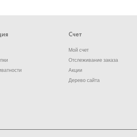
ция
Счет
Мой счет
упки
Отслеживание заказа
иватности
Акции
Дерево сайта