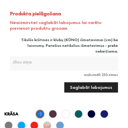
Produkta pielāgošana
Neaizmirstiet saglabāt labojumus lai varētu
pievienot produktu grozam
Tikslūs krūtinės ir klubų (KŪNO) išmatavimai (cm) be
laisvumų. Parašius netikslius išmatavimus - prekė
nekeičiama.
maksimāli 250 zīmes
Saglabāt labojumus
KRĀSA