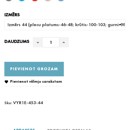
IZMĒRS
DAUDZUMS
PIEVIENOT GROZAM
Pievienot vēlmju sarakstam

VYR1E-453-44
Sku: