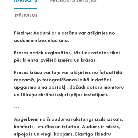
APRAKSTS
PRODUKTA DETAĻAS
IZŠUVUMI
Piezīme: Audumi ar elastānu var atšķirties no
audumiem bez elastāna.
Preces netiek uzglabātas, tās tiek ražotas tikai
pēc klienta izvēlētā izmēra un krāsas.
Preces krāsa vai toņi var atšķirties no fotoattēlā
redzamā, jo fotografēšanas laikā ir dažādi
apgaismojuma apstākļi, dažādi datoru monitoru
un tālruņu ekrānu izšķirtspējas iestatījumi.
---
Apģērbiem no šī auduma raksturīgs izcils izskats,
komforts, izturība un izturība. Audums ir mīksts,
elpojošs un viegli kopjams. Elastīgo šķiedru