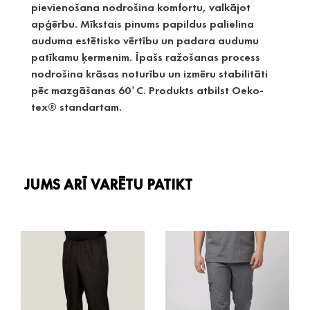
pievienošana nodrošina komfortu, valkājot
apģērbu. Mīkstais pinums papildus palielina
auduma estētisko vērtību un padara audumu
patīkamu ķermenim. Īpašs ražošanas process
nodrošina krāsas noturību un izmēru stabilitāti
pēc mazgāšanas 60˚C. Produkts atbilst Oeko-
tex® standartam.
JUMS ARĪ VARĒTU PATIKT