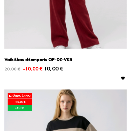
Vaikiškas džemperis OP-DZ-VK5
10,00 €
-10,00 €
20,00 €

IZPĀRDOŠANA!
-20,00 €
JAUNS