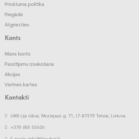
Privātuma politika
Piegāde
Atgriezties
Konts
Mans konts
Pasūtījumu izsekošana
Akcijas
Vietnes kartes
Kontakti
UAB Lija rūbai, Muziejaus g. 71, LT-87379 Telsiai, Lietuva
+370 605 55636