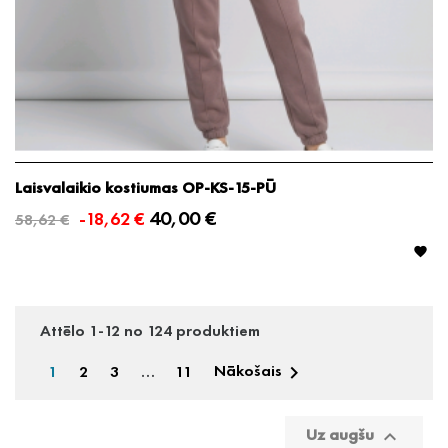
Laisvalaikio kostiumas OP-KS-15-PŪ
40,00 €
-18,62 €
58,62 €

Attēlo 1-12 no 124 produktiem
1
2
3
…
11
Nākošais

Uz augšu
