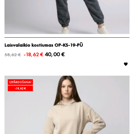
Laisvalaikio kostiumas OP-KS-19-PŪ
40,00 €
-18,62 €
58,62 €

IZPĀRDOŠANA!
-18,62 €