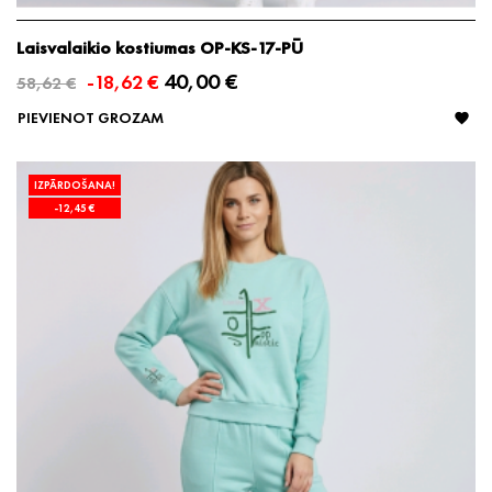
Laisvalaikio kostiumas OP-KS-17-PŪ
40,00 €
-18,62 €
58,62 €
PIEVIENOT GROZAM

IZPĀRDOŠANA!
-12,45 €