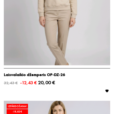
Laisvalaikio džemperis OP-DZ-26
20,00 €
-12,43 €
32,43 €

IZPĀRDOŠANA!
-18,62 €