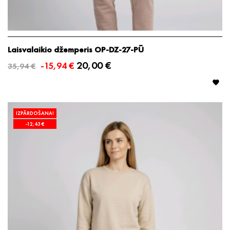
Laisvalaikio džemperis OP-DZ-27-PŪ
20,00 €
-15,94 €
35,94 €

IZPĀRDOŠANA!
-12,43 €