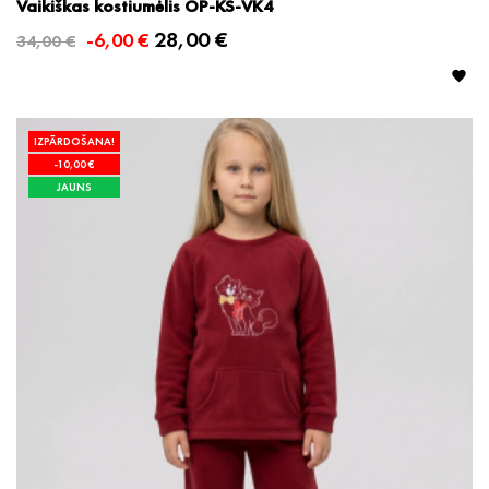
Vaikiškas kostiumėlis OP-KS-VK4
28,00 €
-6,00 €
34,00 €

IZPĀRDOŠANA!
-10,00 €
JAUNS