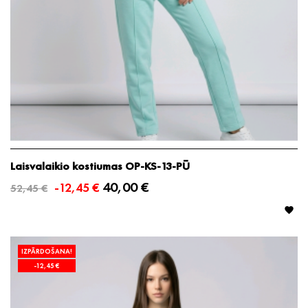
Laisvalaikio kostiumas OP-KS-13-PŪ
40,00 €
-12,45 €
52,45 €

IZPĀRDOŠANA!
-12,45 €