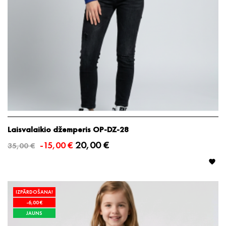
Laisvalaikio džemperis OP-DZ-28
20,00 €
-15,00 €
35,00 €

IZPĀRDOŠANA!
-6,00 €
JAUNS