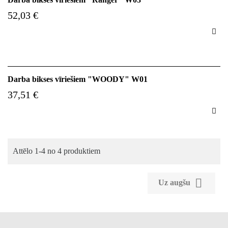
52,03 €

Darba bikses vīriešiem "WOODY" W01
37,51 €

Attēlo 1-4 no 4 produktiem

Uz augšu