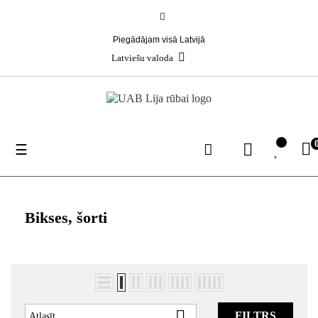
Piegādājam visā Latvijā
Latviešu valoda
Toggle
☰
navigation
Bikses, šorti

FILTRS
Atlasīt