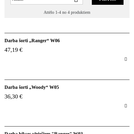
Attēlo 1-4 no 4 produktiem
Darba šorti „Ranger“ W06
47,19 €

Darba šorti „Woody“ W05
36,30 €

Darba bikses vīriešiem "Ranger" W03