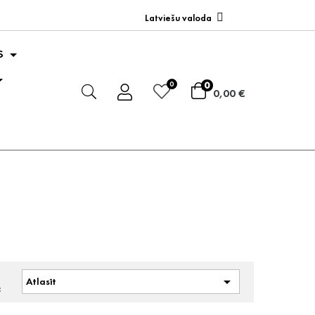
Latviešu valoda
S
0
0
0,00 €
t

Atlasīt
: