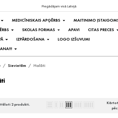
Piegādājam visā Latvijā
MEDICĪNISKAIS APĢĒRBS
MAITINIMO ĮSTAIGOM
ĒRBS
SKOLAS FORMAS
APAVI
CITAS PRECES
VĀ
IZPĀRDOŠANA
LOGO IZŠUVUMI
ANA!!!
u
Sievietēm
Halāti
ti
Kārto
ttēloti 2 produkti.
pēc