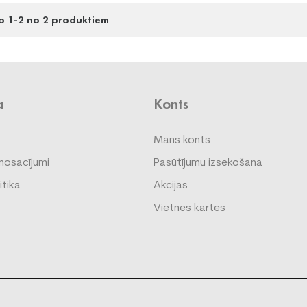
o 1-2 no 2 produktiem
a
Konts
Mans konts
nosacījumi
Pasūtījumu izsekošana
itika
Akcijas
Vietnes kartes