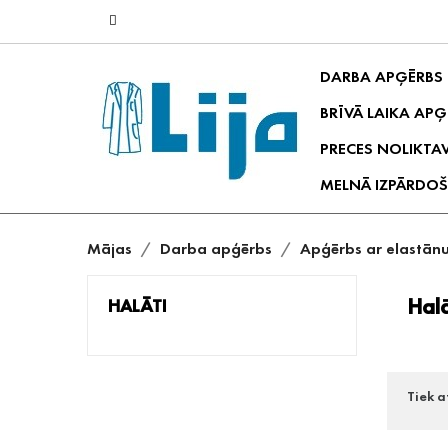
DARBA APĢĒRBS
BRĪVĀ LAIKA APĢ
PRECES NOLIKTA
MELNĀ IZPĀRDOŠ
Mājas
Darba apģērbs
Apģērbs ar elastān
Halā
HALĀTI
Tiek a