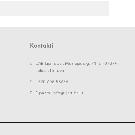
Kontakti
UAB Lija rūbai, Muziejaus g. 71, LT-87379
Telsiai, Lietuva
+370 605 55636
E-pasts: info@lijarubai.lt