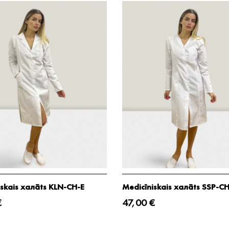
iskais халāts KLN-CH-E
Medicīniskais халāts SSP-CH
€
47,00 €