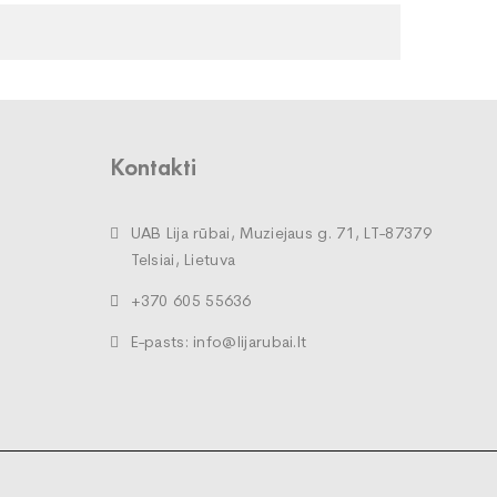
Kontakti
UAB Lija rūbai, Muziejaus g. 71, LT-87379
Telsiai, Lietuva
+370 605 55636
E-pasts: info@lijarubai.lt