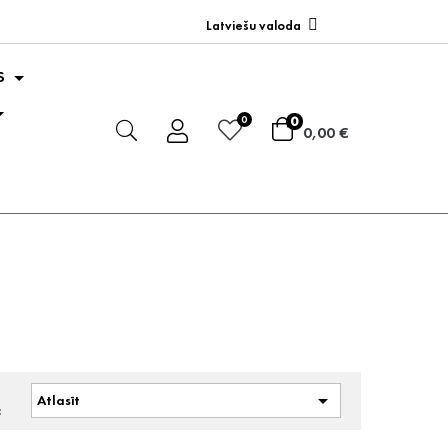
Latviešu valoda
S
0
0
0,00 €
t

Atlasīt
: