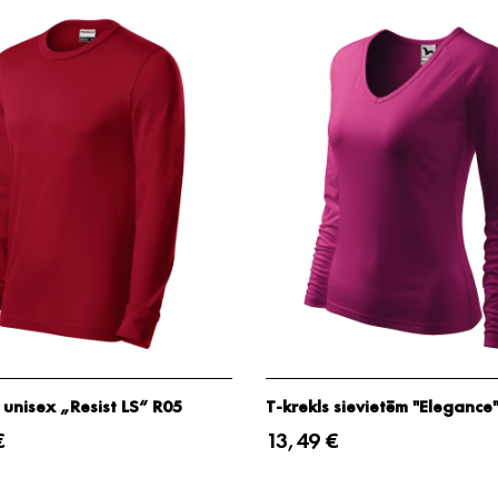
 unisex „Resist LS“ R05
T-krekls sievietēm "Elegance
€
13,49 €