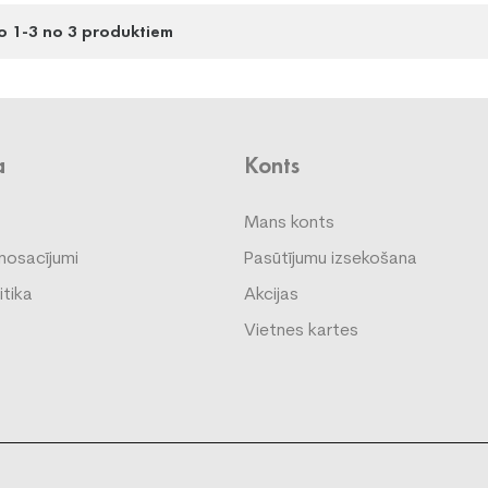
o 1-3 no 3 produktiem
a
Konts
Mans konts
nosacījumi
Pasūtījumu izsekošana
itika
Akcijas
Vietnes kartes