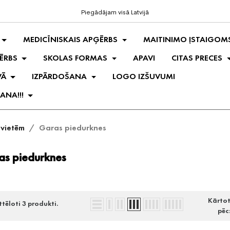
Piegādājam visā Latvijā
MEDICĪNISKAIS APĢĒRBS
MAITINIMO ĮSTAIGOM
ĒRBS
SKOLAS FORMAS
APAVI
CITAS PRECES
VĀ
IZPĀRDOŠANA
LOGO IZŠUVUMI
ANA!!!
evietēm
Garas piedurknes
as piedurknes
Kārto
ttēloti 3 produkti.
pēc