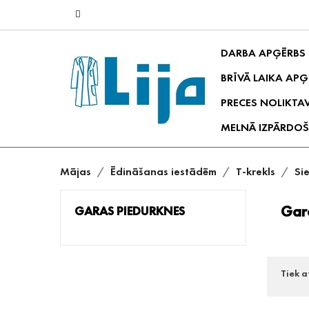
DARBA APĢĒRBS
BRĪVĀ LAIKA APĢ
PRECES NOLIKTA
MELNĀ IZPĀRDOŠ
Mājas
Ēdināšanas iestādēm
T-krekls
Si
Gar
GARAS PIEDURKNES
Tiek a