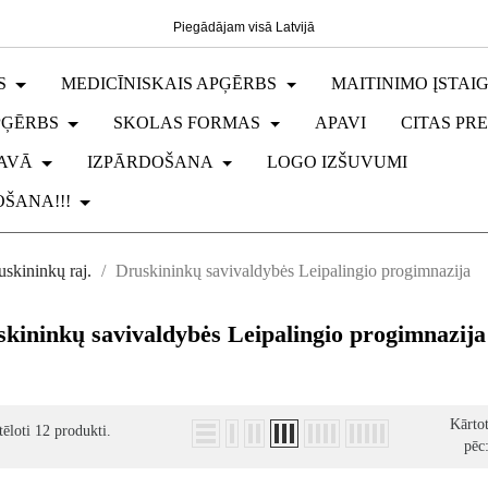
Piegādājam visā Latvijā
S
MEDICĪNISKAIS APĢĒRBS
MAITINIMO ĮSTAI
PĢĒRBS
SKOLAS FORMAS
APAVI
CITAS PR
AVĀ
IZPĀRDOŠANA
LOGO IZŠUVUMI
ŠANA!!!
uskininkų raj.
Druskininkų savivaldybės Leipalingio progimnazija
kininkų savivaldybės Leipalingio progimnazija
Kārto
tēloti 12 produkti.
pēc