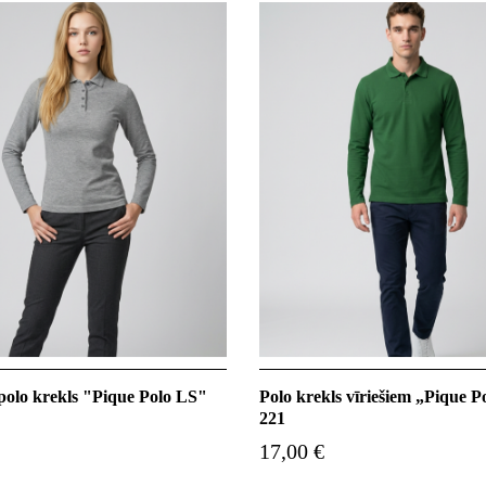
 polo krekls "Pique Polo LS"
Polo krekls vīriešiem „Pique 
221
17,00 €