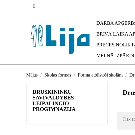
DARBA APĢĒRB
BRĪVĀ LAIKA A
PRECES NOLIKT
MELNĀ IZPĀRDO
Mājas
Skolas formas
Forma atbilstoši skolām
Dr
Drus
DRUSKININKŲ
SAVIVALDYBĖS
LEIPALINGIO
PROGIMNAZIJA
Tiek at