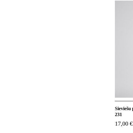
Sieviešu
231
17,00 €