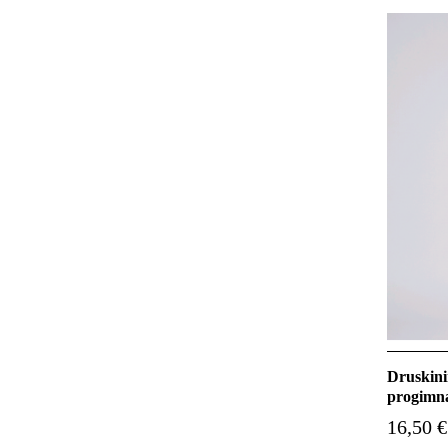
Druskini
progimnaz
16,50 €