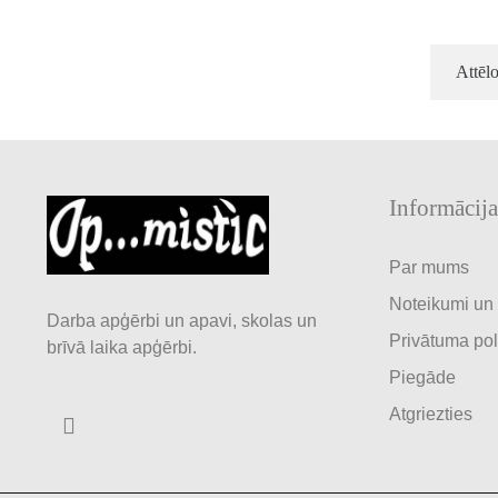
Attēl
Informācija
Par mums
Noteikumi un
Darba apģērbi un apavi, skolas un
Privātuma pol
brīvā laika apģērbi.
Piegāde
Atgriezties