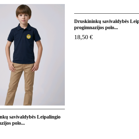
Druskininkų savivaldybės Leip
progimnazijos polo...
18,50 €
nkų savivaldybės Leipalingio
ijos polo...