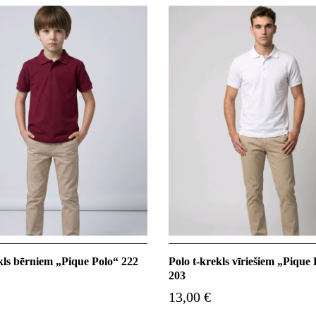
kls bērniem „Pique Polo“ 222
Polo t-krekls vīriešiem „Pique
203
13,00 €