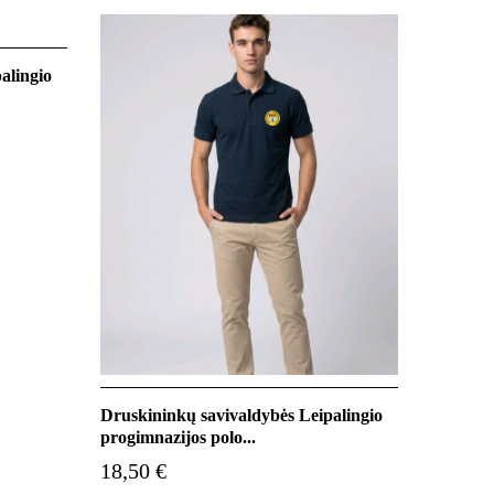
alingio
Druskininkų savivaldybės Leipalingio
progimnazijos polo...
18,50 €