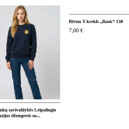
Bērnu T-krekls „Basic“ 138
7,00 €
nkų savivaldybės Leipalingio
zijos džemperis su...