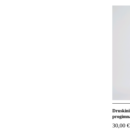
Druskini
progimna
30,00 €