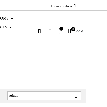
Latviešu valoda
GOMS
ECES
0
0,00 €
t

Atlasīt
: