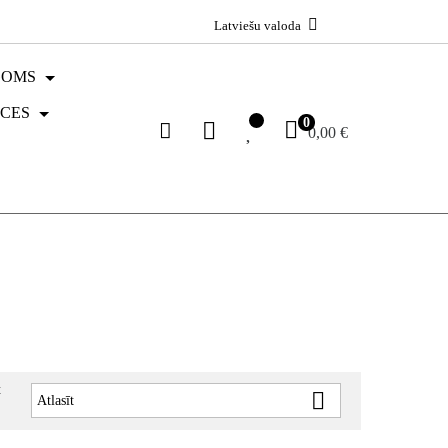
Latviešu valoda
GOMS
ECES
0
0,00 €
t

Atlasīt
: