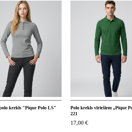
 polo krekls "Pique Polo LS"
Polo krekls vīriešiem „Pique 
221
17,00 €