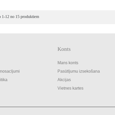
o 1-12 no 15 produktiem
Konts
Mans konts
 nosacījumi
Pasūtījumu izsekošana
itika
Akcijas
Vietnes kartes