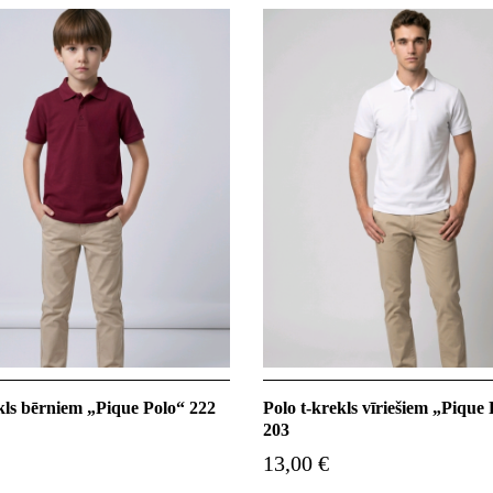
kls bērniem „Pique Polo“ 222
Polo t-krekls vīriešiem „Pique
203
13,00 €