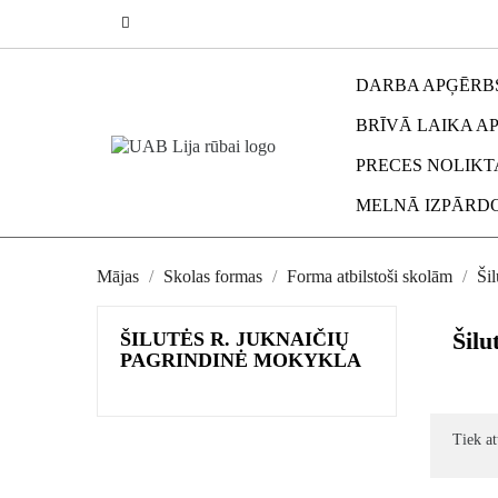
DARBA APĢĒRB
BRĪVĀ LAIKA A
PRECES NOLIKT
MELNĀ IZPĀRDO
Mājas
Skolas formas
Forma atbilstoši skolām
Šil
Šilu
ŠILUTĖS R. JUKNAIČIŲ
PAGRINDINĖ MOKYKLA
Tiek at