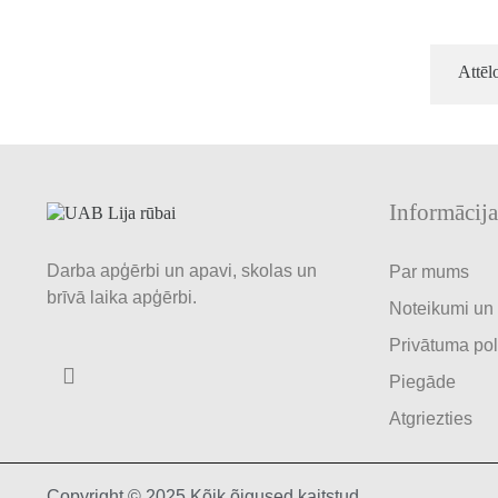
Attēl
Informācija
Darba apģērbi un apavi, skolas un
Par mums
brīvā laika apģērbi.
Noteikumi un
Privātuma pol
Piegāde
Atgriezties
Copyright © 2025 Kõik õigused kaitstud.