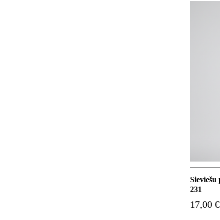
Sieviešu
231
17,00 €