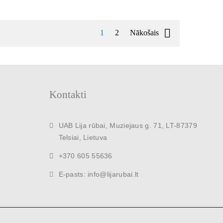

1
2
Nākošais
Kontakti
UAB Lija rūbai, Muziejaus g. 71, LT-87379
Telsiai, Lietuva
+370 605 55636
E-pasts: info@lijarubai.lt