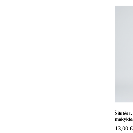
Šilutės r
mokyklos
13,00 €