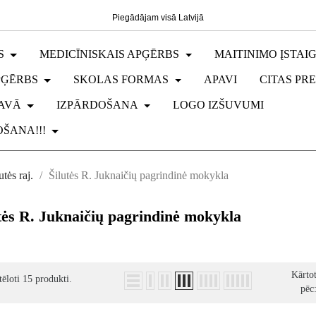
Piegādājam visā Latvijā
S
MEDICĪNISKAIS APĢĒRBS
MAITINIMO ĮSTAI
PĢĒRBS
SKOLAS FORMAS
APAVI
CITAS PR
AVĀ
IZPĀRDOŠANA
LOGO IZŠUVUMI
ŠANA!!!
utės raj.
Šilutės R. Juknaičių pagrindinė mokykla
tės R. Juknaičių pagrindinė mokykla
Kārto
tēloti 15 produkti.
pēc