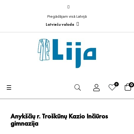
Piegādājam visā Latvijā
Latviešu valoda
0
0
Toggle
☰
navigation
Anykščių r. Troškūnų Kazio Inčiūros
gimnazija