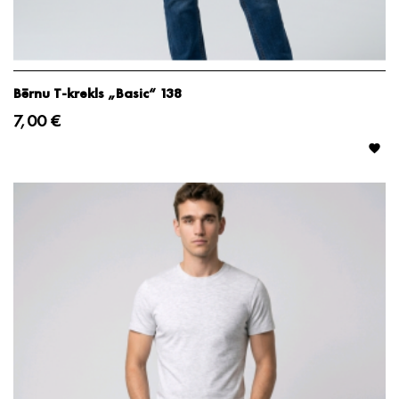
Bērnu T-krekls „Basic“ 138
7,00 €
