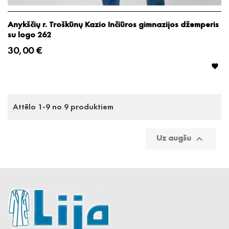
Anykščių r. Troškūnų Kazio Inčiūros gimnazijos džemperis
su logo 262
30,00 €

Attēlo 1-9 no 9 produktiem
Uz augšu
