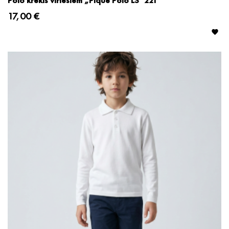
Polo krekls vīriešiem „Pique Polo LS" 221
17,00 €
