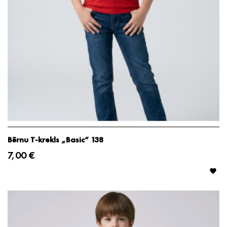
Bērnu T-krekls „Basic“ 138
7,00 €
