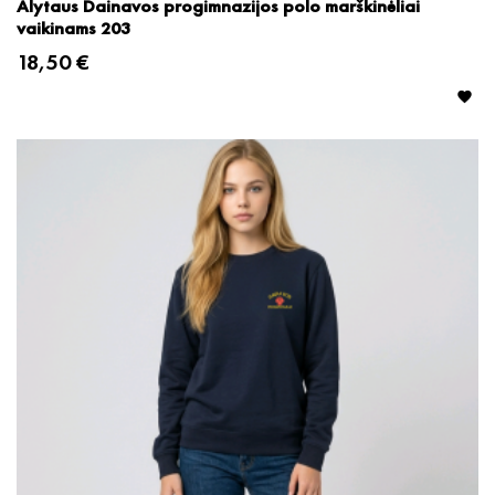
Alytaus Dainavos progimnazijos polo marškinėliai
vaikinams 203
18,50 €
