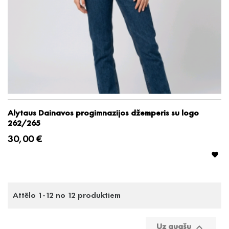
Alytaus Dainavos progimnazijos džemperis su logo
262/265
30,00 €

Attēlo 1-12 no 12 produktiem
Uz augšu
