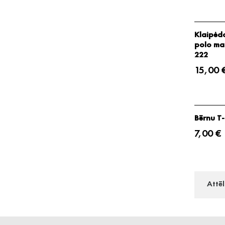
Klaipėd
polo mar
222
15,00 
Bērnu T-
7,00 €
Attē