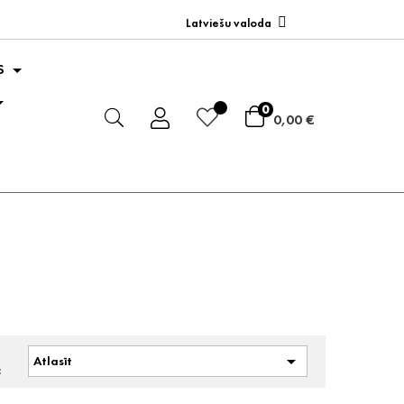
Latviešu valoda
S
0
0,00 €
t

Atlasīt
: