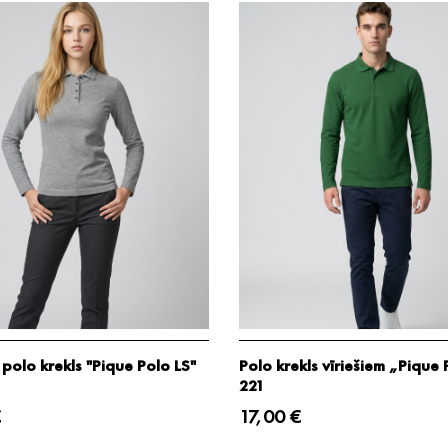
 polo krekls "Pique Polo LS"
Polo krekls vīriešiem „Pique 
221
€
17,00 €