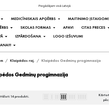
Piegādājam visā Latvijā
MEDICĪNISKAIS APĢĒRBS
MAITINIMO ĮSTAIGOM
ĒRBS
SKOLAS FORMAS
APAVI
CITAS PRECES
VĀ
IZPĀRDOŠANA
LOGO IZŠUVUMI
ANA!!!
ām
Klaipėdos raj.
Klaipėdos Gedminų progimnazija
ipėdos Gedminų progimnazija
Kārto
ttēloti 14 produkti.
pēc