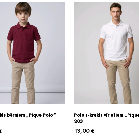
kls bērniem „Pique Polo“
Polo t-krekls vīriešiem „Piqu
203
€
13,00 €