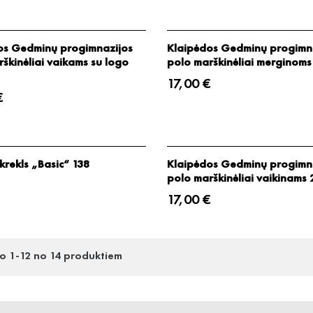
os Gedminų progimnazijos
Klaipėdos Gedminų progimn
škinėliai vaikams su logo
polo marškinėliai merginoms
17,00 €
€
krekls „Basic“ 138
Klaipėdos Gedminų progimn
polo marškinėliai vaikinams 
17,00 €
lo 1-12 no 14 produktiem