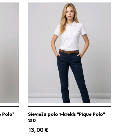
e Polo"
Sieviešu polo t-krekls "Pique Polo"
210
13,00 €