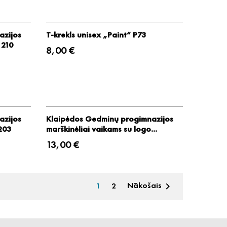
azijos
T-krekls unisex „Paint“ P73
 210
8,00 €
azijos
Klaipėdos Gedminų progimnazijos
203
marškinėliai vaikams su logo...
13,00 €
1
2
Nākošais
