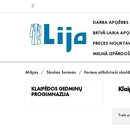
DARBA APĢĒRBS
BRĪVĀ LAIKA APĢ
PRECES NOLIKTA
MELNĀ IZPĀRDOŠ
Mājas
Skolas formas
Forma atbilstoši skol
Kla
KLAIPĖDOS GEDMINŲ
PROGIMNAZIJA
Tiek a