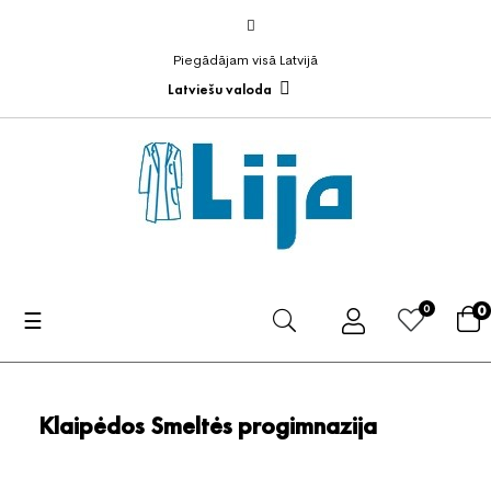
Piegādājam visā Latvijā
Latviešu valoda
0
0
Toggle
☰
navigation
Klaipėdos Smeltės progimnazija