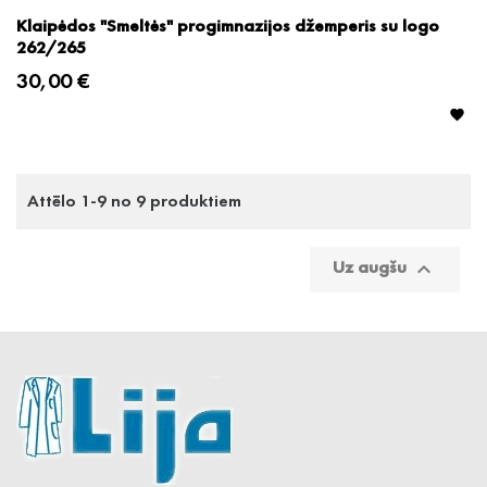
Klaipėdos "Smeltės" progimnazijos džemperis su logo
262/265
30,00 €

Attēlo 1-9 no 9 produktiem
Uz augšu
