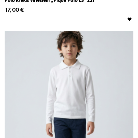
Polo krekls vīriešiem „Pique Polo LS" 221
17,00 €
