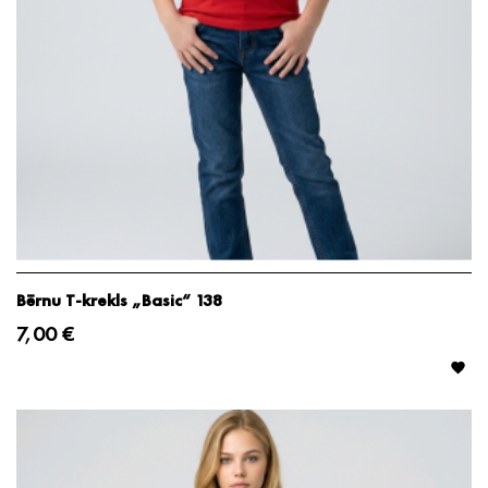
Bērnu T-krekls „Basic“ 138
7,00 €
