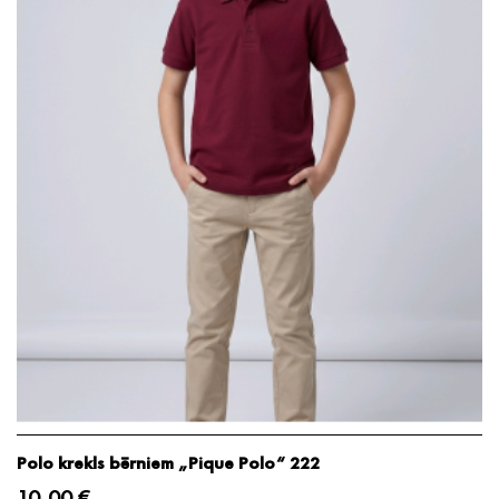
Polo krekls bērniem „Pique Polo“ 222
10,00 €