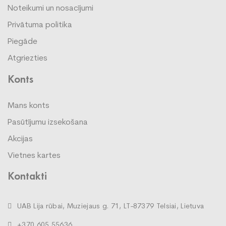
Noteikumi un nosacījumi
Privātuma politika
Piegāde
Atgriezties
Konts
Mans konts
Pasūtījumu izsekošana
Akcijas
Vietnes kartes
Kontakti
UAB Lija rūbai, Muziejaus g. 71, LT-87379 Telsiai, Lietuva
+370 605 55636