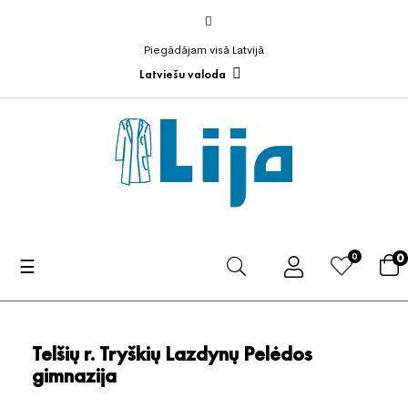
Piegādājam visā Latvijā
Latviešu valoda
0
0
Toggle
☰
navigation
Telšių r. Tryškių Lazdynų Pelėdos
gimnazija