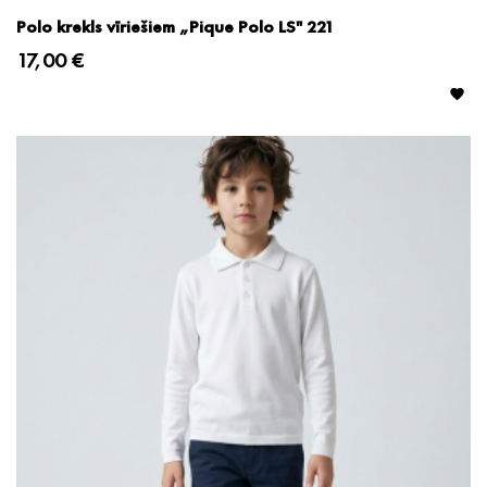
Polo krekls vīriešiem „Pique Polo LS" 221
17,00 €
