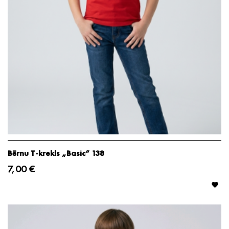
Bērnu T-krekls „Basic“ 138
7,00 €
