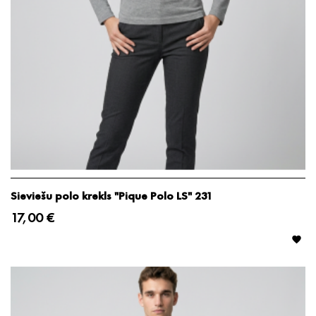
Sieviešu polo krekls "Pique Polo LS" 231
17,00 €
