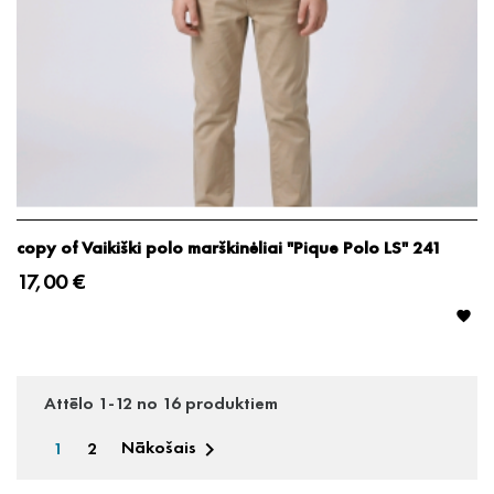
copy of Vaikiški polo marškinėliai "Pique Polo LS" 241
17,00 €

Attēlo 1-12 no 16 produktiem
1
2
Nākošais
