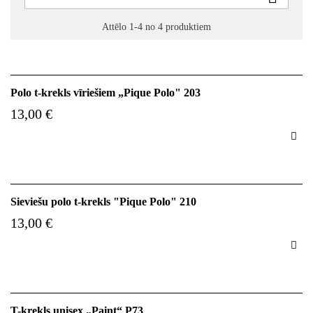
Attēlo 1-4 no 4 produktiem
Polo t-krekls vīriešiem „Pique Polo" 203
13,00 €

Sieviešu polo t-krekls "Pique Polo" 210
13,00 €

T-krekls unisex „Paint“ P73