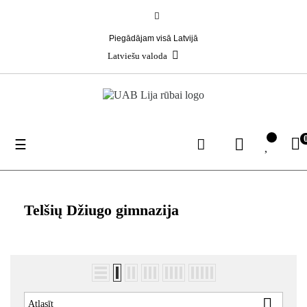
Piegādājam visā Latvijā
Latviešu valoda
Toggle
☰
navigation
Telšių Džiugo gimnazija

Atlasīt