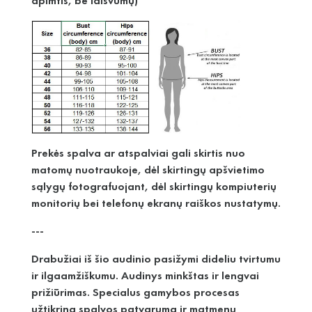
apimtis, be laisvumų)
Prekės spalva ar atspalviai gali skirtis nuo
matomų nuotraukoje, dėl skirtingų apšvietimo
sąlygų fotografuojant, dėl skirtingų kompiuterių
monitorių bei telefonų ekranų raiškos nustatymų.
---
Drabužiai iš šio audinio pasižymi dideliu tvirtumu
ir ilgaamžiškumu. Audinys minkštas ir lengvai
prižiūrimas. Specialus gamybos procesas
užtikrina spalvos patvarumą ir matmenų