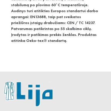
stabilumą po plovimo 60˚C temperatūroje.
Audinys turi atitikties Europos standartui darbo
aprangai: EN13688, taip pat sveikatos
priežiūros įstaigų drabužiams: CEN / TC 14237.
Patvarumas patikrintas po 55 skalbimo ciklų.
Įrodytas ir patikimas prekės ženklas. Produktas
atitinka Oeko-tex® standartą.