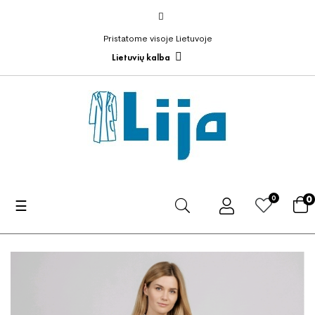
Pristatome visoje Lietuvoje
Lietuvių kalba
0
0
Toggle
☰
navigation