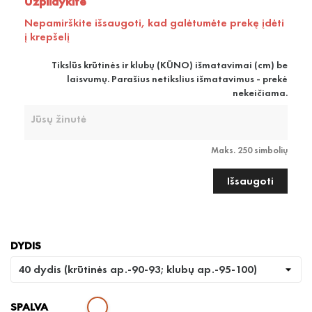
Užpildykite
Nepamirškite išsaugoti, kad galėtumėte prekę įdėti
į krepšelį
Tikslūs krūtinės ir klubų (KŪNO) išmatavimai (cm) be
laisvumų. Parašius netikslius išmatavimus - prekė
nekeičiama.
Maks. 250 simbolių
Išsaugoti
DYDIS
SPALVA