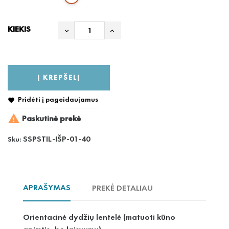
KIEKIS
Į KREPŠELĮ
Pridėti į pageidaujamus


Paskutinė prekė
SSPSTIL-IŠP-01-40
Sku:
APRAŠYMAS
PREKĖ DETALIAU
Orientacinė dydžių lentelė (matuoti kūno