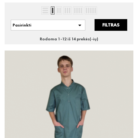

FILTRAS
Pasirinkti
Rodoma 1-12 iš 14 prekės(-ių)