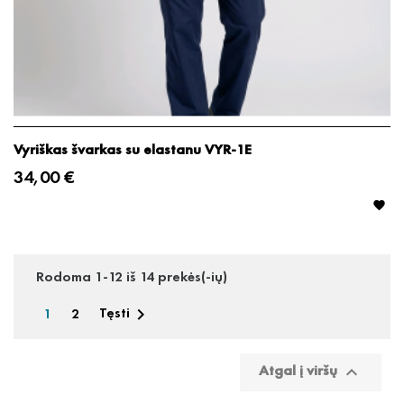
Vyriškas švarkas su elastanu VYR-1E
34,00 €

Rodoma 1-12 iš 14 prekės(-ių)
1
2
Tęsti

Atgal į viršų
