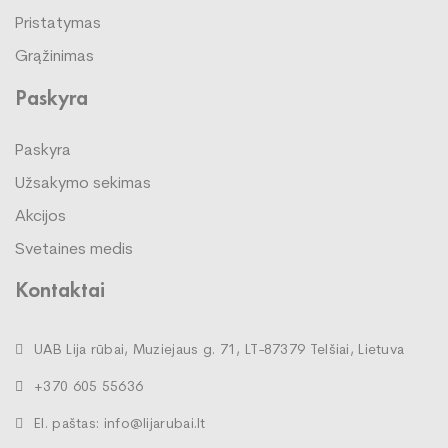
Pristatymas
Grąžinimas
Paskyra
Paskyra
Užsakymo sekimas
Akcijos
Svetaines medis
Kontaktai
UAB Lija rūbai, Muziejaus g. 71, LT-87379 Telšiai, Lietuva
+370 605 55636
El. paštas: info@lijarubai.lt