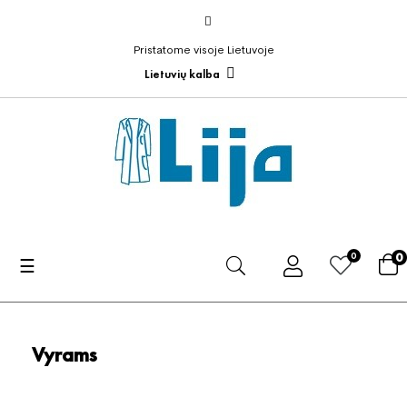
Pristatome visoje Lietuvoje
Lietuvių kalba
0
0
Toggle
☰
navigation
Vyrams