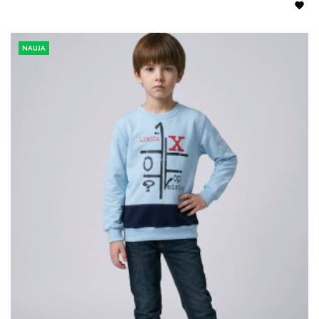

NAUJA