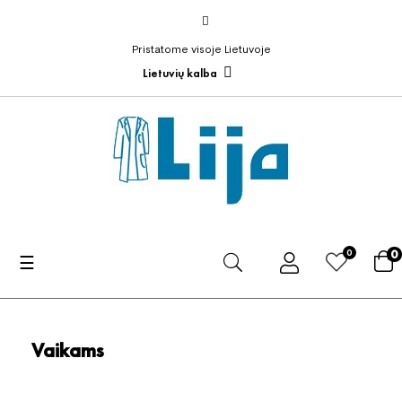
Pristatome visoje Lietuvoje
Lietuvių kalba
0
0
Toggle
☰
navigation
Vaikams