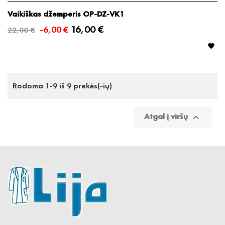
Vaikiškas džemperis OP-DZ-VK1
16,00 €
-6,00 €
22,00 €

Rodoma 1-9 iš 9 prekės(-ių)
Atgal į viršų
