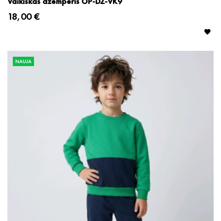
Vaikiškas džemperis OP-DZ-VK9
18,00 €

NAUJA