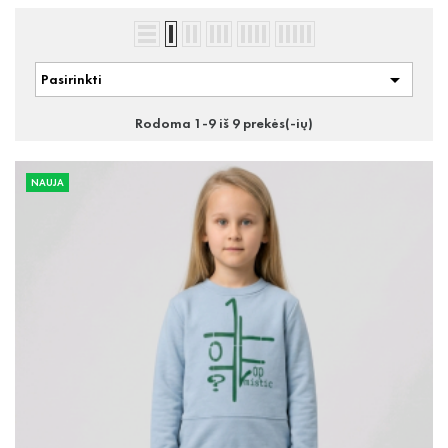

Pasirinkti
Rodoma 1-9 iš 9 prekės(-ių)
NAUJA