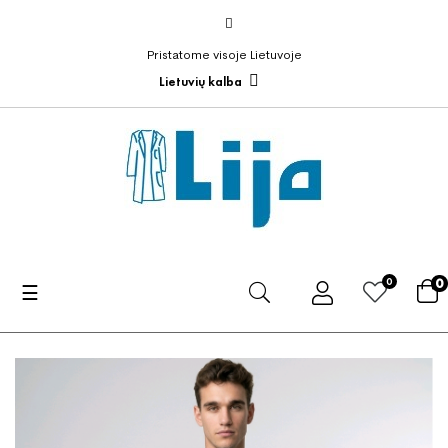
Pristatome visoje Lietuvoje
Lietuvių kalba
0
0
Toggle
☰
navigation