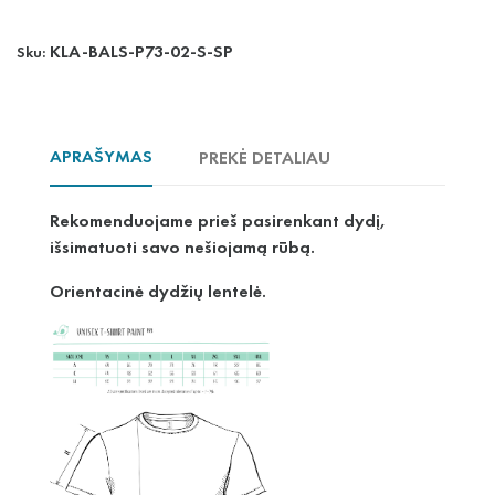
KLA-BALS-P73-02-S-SP
Sku:
APRAŠYMAS
PREKĖ DETALIAU
Rekomenduojame prieš pasirenkant dydį,
išsimatuoti savo nešiojamą rūbą.
Orientacinė dydžių lentelė.