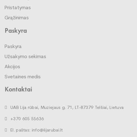
Pristatymas
Grąžinimas
Paskyra
Paskyra
Užsakymo sekimas
Akcijos
Svetaines medis
Kontaktai
UAB Lija rūbai, Muziejaus g. 71, LT-87379 Telšiai, Lietuva
+370 605 55636
El. paštas: info@lijarubai.lt