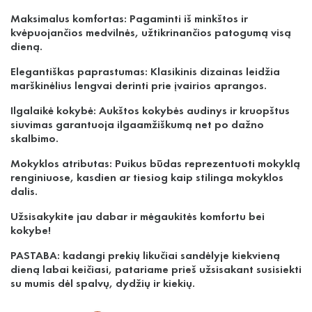
Maksimalus komfortas: Pagaminti iš minkštos ir
kvėpuojančios medvilnės, užtikrinančios patogumą visą
dieną.
Elegantiškas paprastumas: Klasikinis dizainas leidžia
marškinėlius lengvai derinti prie įvairios aprangos.
Ilgalaikė kokybė: Aukštos kokybės audinys ir kruopštus
siuvimas garantuoja ilgaamžiškumą net po dažno
skalbimo.
Mokyklos atributas: Puikus būdas reprezentuoti mokyklą
renginiuose, kasdien ar tiesiog kaip stilinga mokyklos
dalis.
Užsisakykite jau dabar ir mėgaukitės komfortu bei
kokybe!
PASTABA: kadangi prekių likučiai sandėlyje kiekvieną
dieną labai keičiasi, patariame prieš užsisakant susisiekti
su mumis dėl spalvų, dydžių ir kiekių.