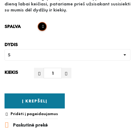
dieną labai keičiasi, patariame prieš užsisakant susisiekti
su mumis dėl dydžių ir kiekių.
SPALVA
DYDIS
KIEKIS
Į KREPŠELĮ
Pridėti į pageidaujamus


Paskutinė prekė