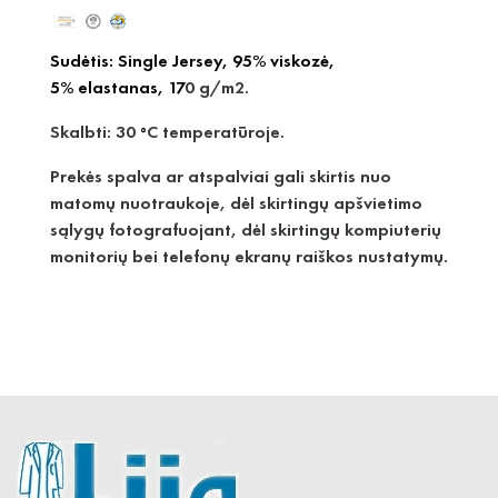
Sudėtis: Single Jersey, 95% viskozė,
5
% elastanas
, 17
0 g/m2.
Skalbti: 30
C temperatūroje.
°
Prekės spalva ar atspalviai gali skirtis nuo
matomų nuotraukoje, dėl skirtingų apšvietimo
sąlygų fotografuojant, dėl skirtingų kompiuterių
monitorių bei telefonų ekranų raiškos nustatymų.