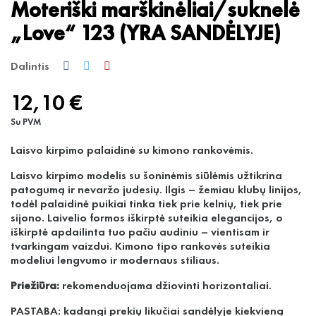
Moteriški marškinėliai/suknelė
„Love“ 123 (YRA SANDĖLYJE)
Dalintis
12,10 €
Su PVM
Laisvo kirpimo palaidinė su kimono rankovėmis.
Laisvo kirpimo modelis su šoninėmis siūlėmis užtikrina
patogumą ir nevaržo judesių. Ilgis – žemiau klubų linijos,
todėl palaidinė puikiai tinka tiek prie kelnių, tiek prie
sijono. Laivelio formos iškirptė suteikia elegancijos, o
iškirptė apdailinta tuo pačiu audiniu – vientisam ir
tvarkingam vaizdui. Kimono tipo rankovės suteikia
modeliui lengvumo ir modernaus stiliaus.
Priežiūra:
rekomenduojama džiovinti horizontaliai.
PASTABA: kadangi prekių likučiai sandėlyje kiekvieną