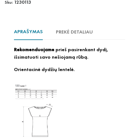
1230113
Sku:
APRAŠYMAS
PREKĖ DETALIAU
Rekomenduojame
prieš pasirenkant dydį,
išsimatuoti savo nešiojamą rūbą.
Orientacinė dydžių lentelė.