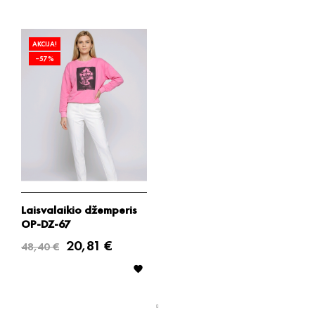
AKCIJA!
−57%
Laisvalaikio džemperis
OP-DZ-67
20,81 €
48,40 €
