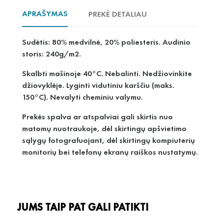
APRAŠYMAS
PREKĖ DETALIAU
Sudėtis: 80% medvilnė, 20% poliesteris. Audinio
storis: 240g/m2.
Skalbti mašinoje 40°C. Nebalinti. Nedžiovinkite
džiovyklėje. Lyginti vidutiniu karščiu (maks.
150°C). Nevalyti cheminiu valymu.
Prekės spalva ar atspalviai gali skirtis nuo
matomų nuotraukoje, dėl skirtingų apšvietimo
sąlygų fotografuojant, dėl skirtingų kompiuterių
monitorių bei telefonų ekranų raiškos nustatymų.
JUMS TAIP PAT GALI PATIKTI