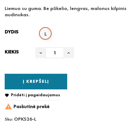
Liemuo su guma. Be pūkelio, lengvas, malonus kilpinis
audinukas.
DYDIS
L
KIEKIS
Į KREPŠELĮ
Pridėti į pageidaujamus


Paskutinė prekė
OPKS26-L
Sku: