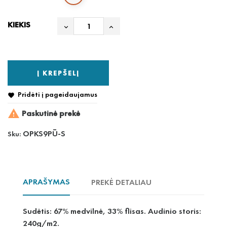
KIEKIS
Į KREPŠELĮ
Pridėti į pageidaujamus


Paskutinė prekė
OPKS9PŪ-S
Sku:
APRAŠYMAS
PREKĖ DETALIAU
Sudėtis: 67% medvilnė, 33% flisas. Audinio storis:
240g/m2.