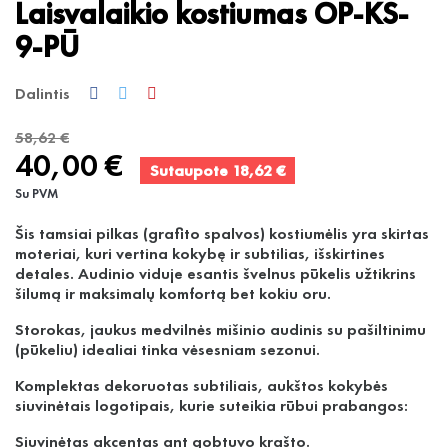
Laisvalaikio kostiumas OP-KS-
9-PŪ
Dalintis
58,62 €
40,00 €
Sutaupote 18,62 €
Su PVM
Šis tamsiai pilkas (grafito spalvos) kostiumėlis yra skirtas
moteriai, kuri vertina kokybę ir subtilias, išskirtines
detales. Audinio viduje esantis švelnus pūkelis užtikrins
šilumą ir maksimalų komfortą bet kokiu oru.
Storokas, jaukus medvilnės mišinio audinis su pašiltinimu
(pūkeliu) idealiai tinka vėsesniam sezonui.
Komplektas dekoruotas subtiliais, aukštos kokybės
siuvinėtais logotipais, kurie suteikia rūbui prabangos:
Siuvinėtas akcentas ant gobtuvo krašto.