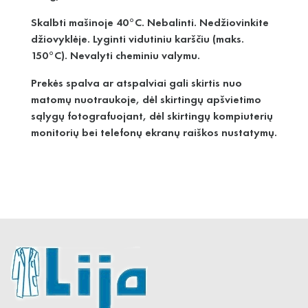
Skalbti mašinoje 40°C. Nebalinti. Nedžiovinkite
džiovyklėje. Lyginti vidutiniu karščiu (maks.
150°C). Nevalyti cheminiu valymu.
Prekės spalva ar atspalviai gali skirtis nuo
matomų nuotraukoje, dėl skirtingų apšvietimo
sąlygų fotografuojant, dėl skirtingų kompiuterių
monitorių bei telefonų ekranų raiškos nustatymų.