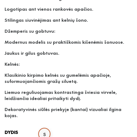
Logotipas ant vienos rankovės apačios.
Stilingas siuvinėjimas ant kelnių šono.
Džemperis su gobtuvu:
Modernus modelis su praktiškomis kišenėmis šonuose.
Jaukus ir gilus gobtuvas.
Kelnės:
Klasikinio kirpimo kelnės su gumelėmis apačioje,
suformuojančiomis gražų siluetą.
Liemuo reguliuojamas kontrastinga šviesia virvele,
leidžiančia idealiai pritaikyti dydį.
Dekoratyvinės siūlės priekyje (kantai) vizualiai ilgina
kojas.
DYDIS
S