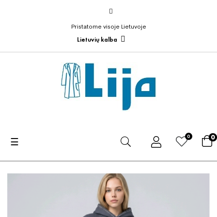
Pristatome visoje Lietuvoje
Lietuvių kalba
0
0
Toggle
☰
navigation