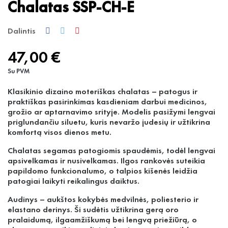
Chalatas SSP-CH-E
Dalintis
47,00 €
Su PVM
Klasikinio dizaino moteriškas chalatas – patogus ir
praktiškas pasirinkimas kasdieniam darbui medicinos,
grožio ar aptarnavimo srityje. Modelis pasižymi lengvai
priglundančiu siluetu, kuris nevaržo judesių ir užtikrina
komfortą visos dienos metu.
Chalatas segamas patogiomis spaudėmis, todėl lengvai
apsivelkamas ir nusivelkamas. Ilgos rankovės suteikia
papildomo funkcionalumo, o talpios kišenės leidžia
patogiai laikyti reikalingus daiktus.
Audinys – aukštos kokybės medvilnės, poliesterio ir
elastano derinys. Ši sudėtis užtikrina gerą oro
pralaidumą, ilgaamžiškumą bei lengvą priežiūrą, o