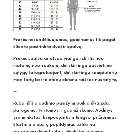
Prekės nesandėliuojamos, gaminamos tik pagal
kliento pasirinktą dydį ir spalvą.
Prekės spalva ar atspalviai gali skirtis nuo
matomų nuotraukoje, dėl skirtingų apšvietimo
sąlygų fotografuojant, dėl skirtingų kompiuterių
monitorių bei telefonų ekranų raiškos nustatymų.
--
Rūbai iš šio audinio pasižymi puikia išvaizda,
patogumu, tvirtumu ir ilgaamžiškumu. Audinys
yra minkštas, kvėpuojantis ir lengvai prižiūrimas.
Elastinių pluoštų papildymas užtikrina
patogumą dėvint rūbus. Minkštas pynimas