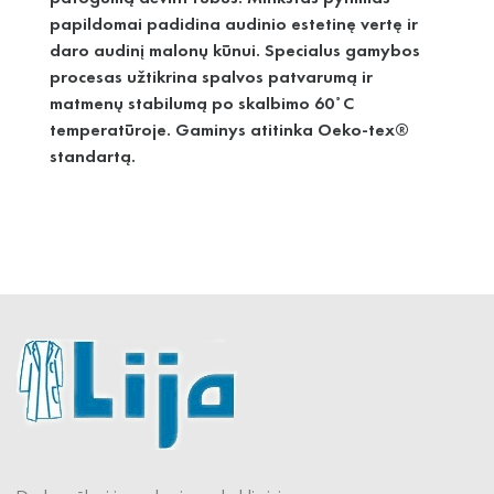
papildomai padidina audinio estetinę vertę ir
daro audinį malonų kūnui. Specialus gamybos
procesas užtikrina spalvos patvarumą ir
matmenų stabilumą po skalbimo 60˚C
temperatūroje. Gaminys atitinka Oeko-tex®
standartą.