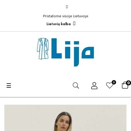
Pristatome visoje Lietuvoje
Lietuvių kalba
0
0
Toggle
☰
navigation