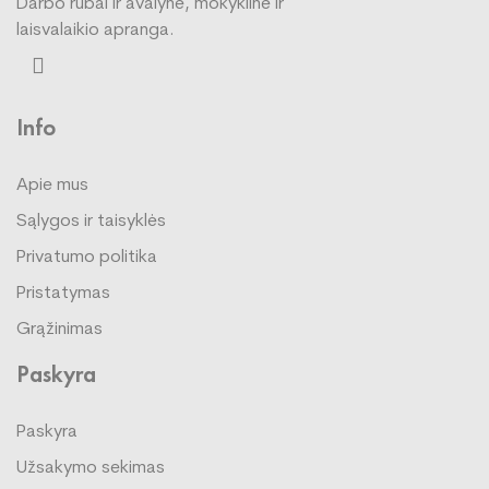
Darbo rūbai ir avalynė, mokyklinė ir
laisvalaikio apranga.
Info
Apie mus
Sąlygos ir taisyklės
Privatumo politika
Pristatymas
Grąžinimas
Paskyra
Paskyra
Užsakymo sekimas