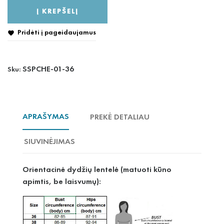
Į KREPŠELĮ
Pridėti į pageidaujamus

SSPCHE-01-36
Sku:
APRAŠYMAS
PREKĖ DETALIAU
SIUVINĖJIMAS
Orientacinė dydžių lentelė (matuoti kūno
apimtis, be laisvumų):