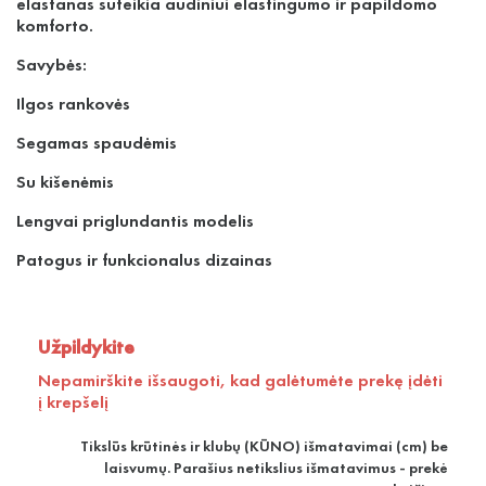
elastanas suteikia audiniui elastingumo ir papildomo
komforto.
Savybės:
Ilgos rankovės
Segamas spaudėmis
Su kišenėmis
Lengvai priglundantis modelis
Patogus ir funkcionalus dizainas
Užpildykite
Nepamirškite išsaugoti, kad galėtumėte prekę įdėti
į krepšelį
Tikslūs krūtinės ir klubų (KŪNO) išmatavimai (cm) be
laisvumų. Parašius netikslius išmatavimus - prekė