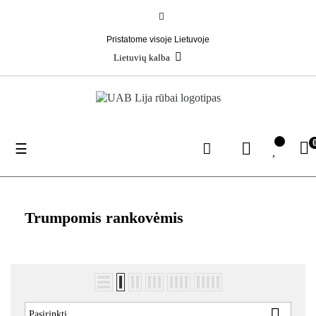
Pristatome visoje Lietuvoje
Lietuvių kalba
Toggle
☰
navigation
Trumpomis rankovėmis

Pasirinkti