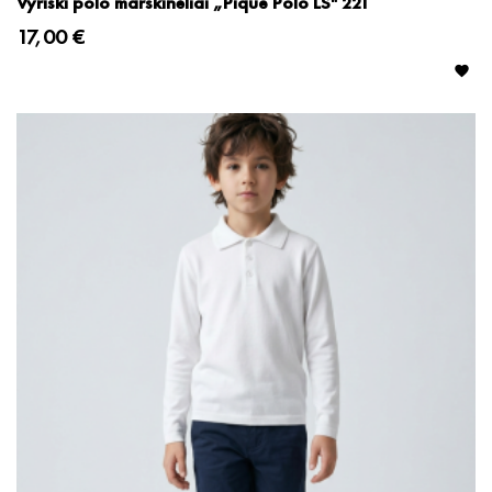
Vyriški polo marškinėliai „Pique Polo LS" 221
17,00 €
