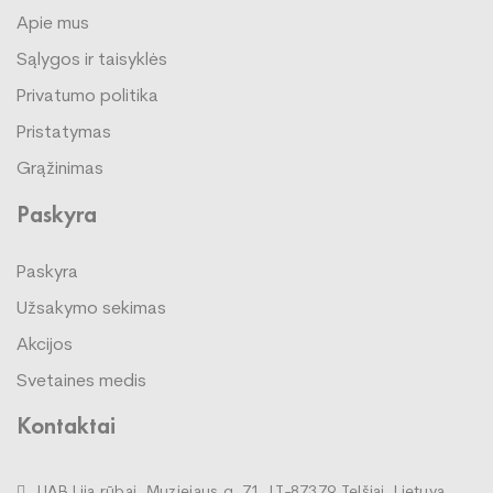
Apie mus
Sąlygos ir taisyklės
Privatumo politika
Pristatymas
Grąžinimas
Paskyra
Paskyra
Užsakymo sekimas
Akcijos
Svetaines medis
Kontaktai
UAB Lija rūbai, Muziejaus g. 71, LT-87379 Telšiai, Lietuva