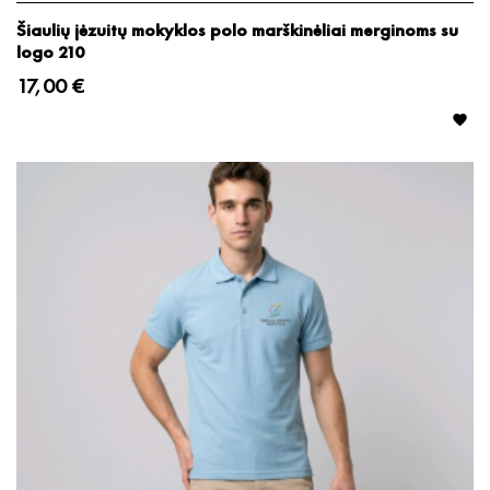
Šiaulių jėzuitų mokyklos polo marškinėliai merginoms su
logo 210
17,00 €
