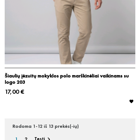
Šiaulių jėzuitų mokyklos polo marškinėliai vaikinams su
logo 203
17,00 €

Rodoma 1-12 iš 13 prekės(-ių)
1
2
Tęsti
