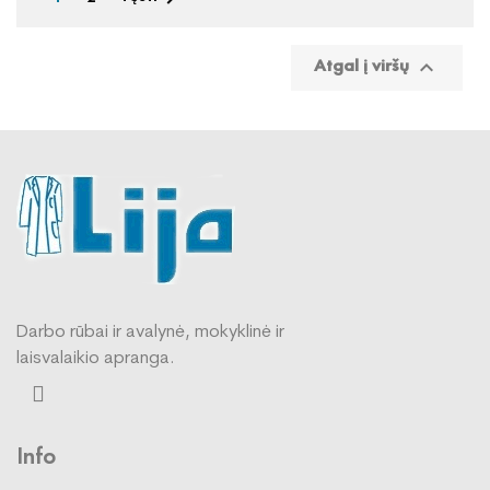
Atgal į viršų

Darbo rūbai ir avalynė, mokyklinė ir
laisvalaikio apranga.
Info