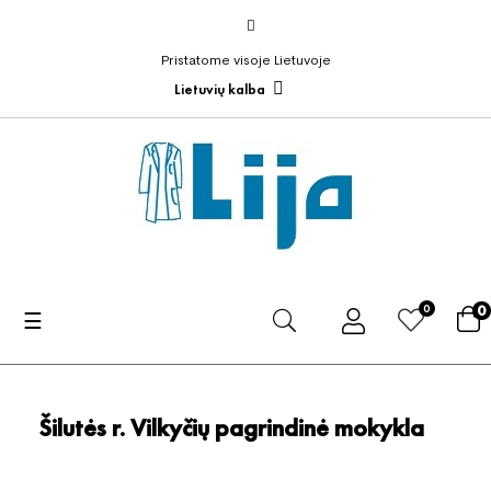
Pristatome visoje Lietuvoje
Lietuvių kalba
0
0
Toggle
☰
navigation
Šilutės r. Vilkyčių pagrindinė mokykla