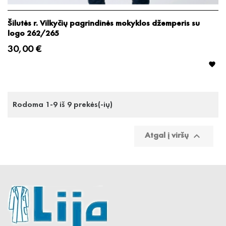
Šilutės r. Vilkyčių pagrindinės mokyklos džemperis su
logo 262/265
30,00 €

Rodoma 1-9 iš 9 prekės(-ių)
Atgal į viršų
