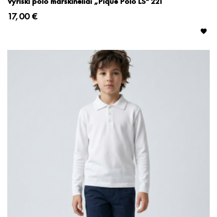
Vyriški polo marškinėliai „Pique Polo LS" 221
17,00 €
