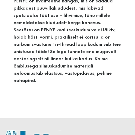
PENYE on kvaliteetne kangas, mis on saadud
pikkadest puuvillakiududest, mis läbivad
spetsiaalse töötluse – lihvimise, tänu millele
eemaldatakse kiududelt kerge kohevus.
Seetõttu on PENYE kvaliteetkudum veidi läikiv,
hoiab hästi vormi, praktiliselt ei kortsu ja on
närbumisvastane Tri-thread loop kudum viib teie
unistused täide! Sellega tunnete end mugavalt
aastaringselt nii linnas kui ka kodus. Kolme
õmblusega silmuskudumite materjali
iseloomustab elastsus, vastupidavus, pehme
nahapind.