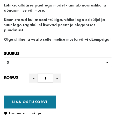
Lühike, allääres paeltega mudel - annab noorusliku ja
dünaamilise välimuse.
Kaunistatud kullatooni trükiga, väike logo esiküljel ja
suur logo tagaküljel lisavad peent ja elegantset
puudutust.
Olge stiilne ja veatu selle imelise musta värvi džempriga!
SUURUS
KOGUS
LISA OSTUKORVI
Lisa soovinimekirja
