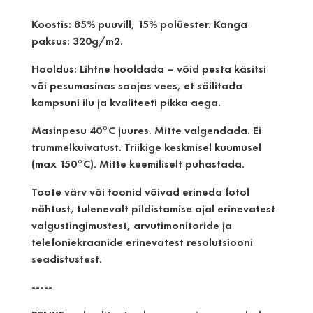
Koostis: 85% puuvill, 15% polüester. Kanga
paksus: 320g/m2.
Hooldus: Lihtne hooldada – võid pesta käsitsi
või pesumasinas soojas vees, et säilitada
kampsuni ilu ja kvaliteeti pikka aega.
Masinpesu 40°C juures. Mitte valgendada. Ei
trummelkuivatust. Triikige keskmisel kuumusel
(max 150°C). Mitte keemiliselt puhastada.
Toote värv või toonid võivad erineda fotol
nähtust, tulenevalt pildistamise ajal erinevatest
valgustingimustest, arvutimonitoride ja
telefoniekraanide erinevatest resolutsiooni
seadistustest.
-----