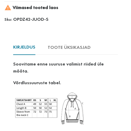

Viimased tooted laos
OPDZ42-JUOD-S
Sku:
KIRJELDUS
TOOTE ÜKSIKASJAD
Soovitame enne suuruse valimist riided üle
mõõta.
Võrdlussuuruste tabel.