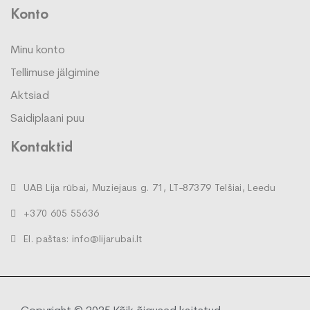
Konto
Minu konto
Tellimuse jälgimine
Aktsiad
Saidiplaani puu
Kontaktid
UAB Lija rūbai, Muziejaus g. 71, LT-87379 Telšiai, Leedu
+370 605 55636
El. paštas: info@lijarubai.lt