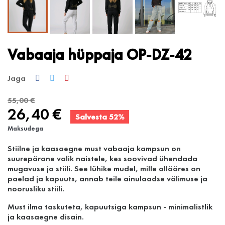
Vabaaja hüppaja OP-DZ-42
Jaga
55,00 €
26,40 €
Salvesta 52%
Maksudega
Stiilne ja kaasaegne must vabaaja kampsun on
suurepärane valik naistele, kes soovivad ühendada
mugavuse ja stiili. See lühike mudel, mille allääres on
paelad ja kapuuts, annab teile ainulaadse välimuse ja
noorusliku stiili.
Must ilma taskuteta, kapuutsiga kampsun - minimalistlik
ja kaasaegne disain.