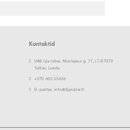
Kontaktid
UAB Lija rūbai, Muziejaus g. 71, LT-87379
Telšiai, Leedu
+370 605 55636
El. paštas: info@lijarubai.lt