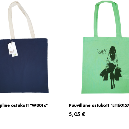
iline ostukott "W801c"
Puuvillane ostukott "LH60157
5,05 €