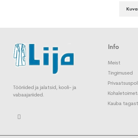
Kuva
Info
Meist
Tingimused
Privaatsuspoli
Tööriided ja jalatsid, kooli- ja
Kohaletoimet
vabaajariided.
Kauba tagas