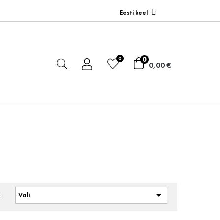
Eesti keel
0
0
0,00 €

Vali
: