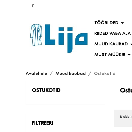
TÖÖRIIDED
RIIDED VABA AJA
MUUD KAUBAD
MUST MÜÜK!!!
Avalehele
Muud kaubad
Ostukotid
Ost
OSTUKOTID
Kokku
FILTREERI