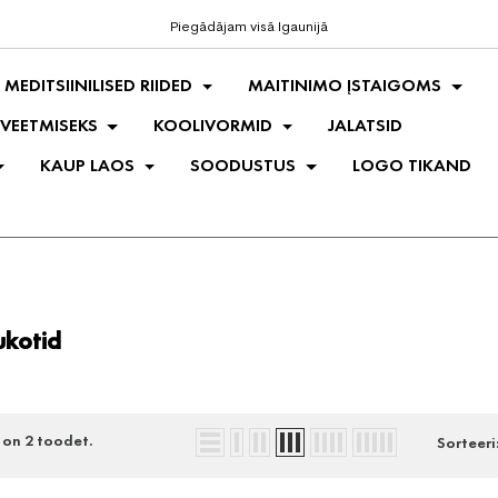
Piegādājam visā Igaunijā
MEDITSIINILISED RIIDED
MAITINIMO ĮSTAIGOMS
 VEETMISEKS
KOOLIVORMID
JALATSID
KAUP LAOS
SOODUSTUS
LOGO TIKAND
ukotid
 on 2 toodet.
Sorteeri