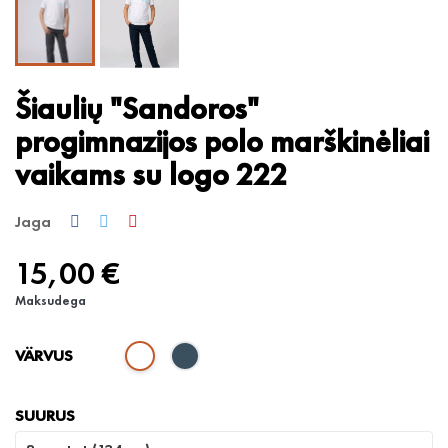
Šiaulių "Sandoros"
progimnazijos polo marškinėliai
vaikams su logo 222
Jaga
15,00 €
Maksudega
VÄRVUS
SUURUS