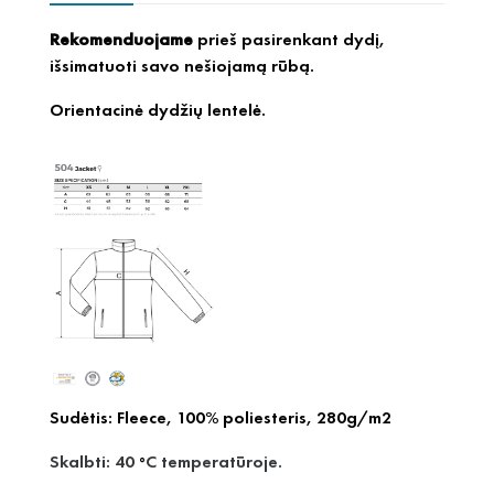
Rekomenduojame
prieš pasirenkant dydį,
išsimatuoti savo nešiojamą rūbą.
Orientacinė dydžių lentelė.
Sudėtis: Fleece, 100
%
poliesteris, 280g/m2
Skalbti: 40
C temperatūroje.
°