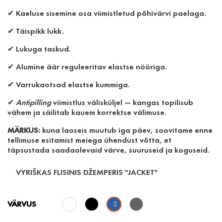
✔ Kaeluse sisemine osa viimistletud põhivärvi paelaga.
✔ Täispikk lukk.
✔ Lukuga taskud.
✔ Alumine äär reguleeritav elastse nööriga.
✔ Varrukaotsad elastse kummiga.
✔
Antipilling
viimistlus välisküljel — kangas topilisub
vähem ja säilitab kauem korrektse välimuse.
MÄRKUS:
kuna laoseis muutub iga päev, soovitame enne
tellimuse esitamist meiega ühendust võtta, et
täpsustada saadaolevaid värve, suuruseid ja koguseid.
VYRIŠKAS FLISINIS DŽEMPERIS "JACKET"
VÄRVUS