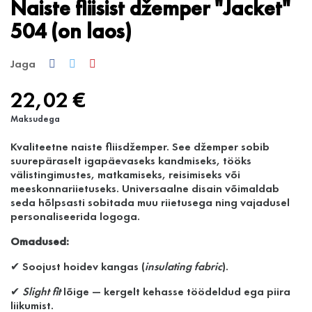
Naiste fliisist džemper "Jacket"
504 (on laos)
Jaga
22,02 €
Maksudega
Kvaliteetne naiste fliisdžemper. See džemper sobib
suurepäraselt igapäevaseks kandmiseks, tööks
välistingimustes, matkamiseks, reisimiseks või
meeskonnariietuseks. Universaalne disain võimaldab
seda hõlpsasti sobitada muu riietusega ning vajadusel
personaliseerida logoga.
Omadused:
✔ Soojust hoidev kangas (
insulating fabric
).
✔
Slight fit
lõige — kergelt kehasse töödeldud ega piira
liikumist.