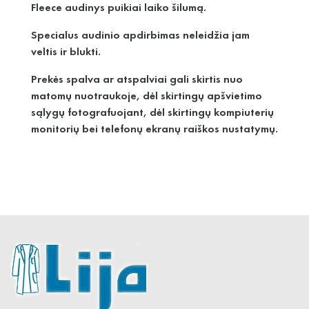
Fleece audinys puikiai laiko šilumą.
Specialus audinio apdirbimas neleidžia jam
veltis ir blukti.
Prekės spalva ar atspalviai gali skirtis nuo
matomų nuotraukoje, dėl skirtingų apšvietimo
sąlygų fotografuojant, dėl skirtingų kompiuterių
monitorių bei telefonų ekranų raiškos nustatymų.