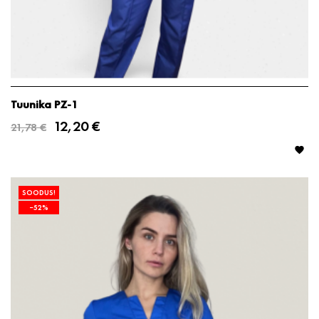
Tuunika PZ-1
12,20 €
21,78 €

SOODUS!
−52%