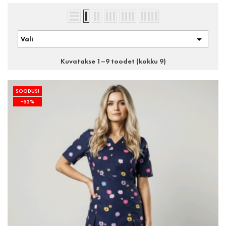

Vali
Kuvatakse 1–9 toodet (kokku 9)
SOODUS!
−52%