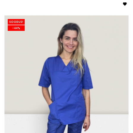

SOODUS!
−44%