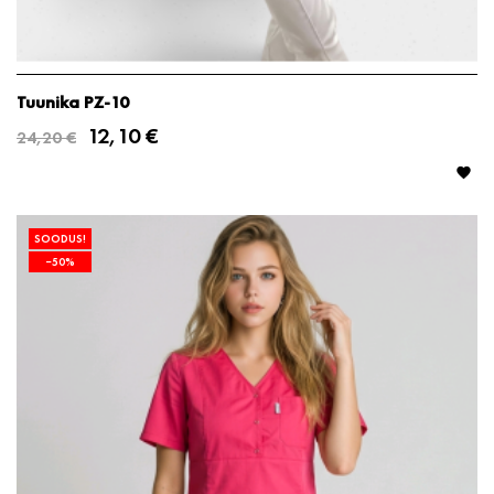
Tuunika PZ-10
12,10 €
24,20 €

SOODUS!
−50%