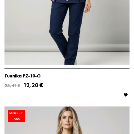
Tuunika PZ-10-G
12,20 €
25,41 €

SOODUS!
−50%