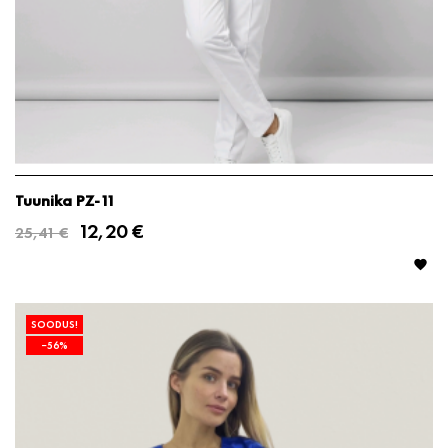
Tuunika PZ-11
12,20 €
25,41 €

SOODUS!
−56%