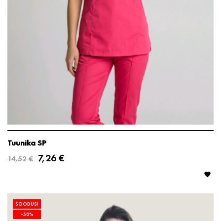
Tuunika SP
7,26 €
14,52 €

SOODUS!
−50%