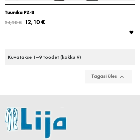
Tuunika PZ-8
12,10 €
24,20 €

Kuvatakse 1–9 toodet (kokku 9)
Tagasi üles
