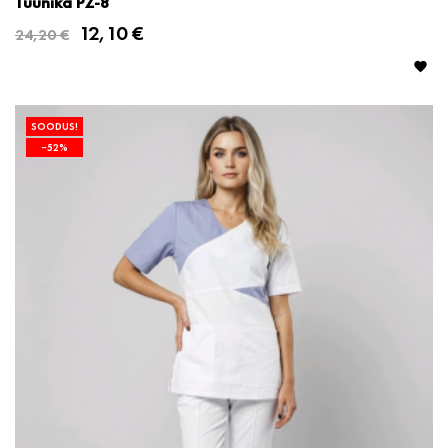
Tuunika PZ-8
12,10 €
24,20 €

SOODUS!
−52%