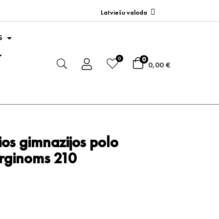
Latviešu valoda
S
0
0
0,00 €
os gimnazijos polo
erginoms 210