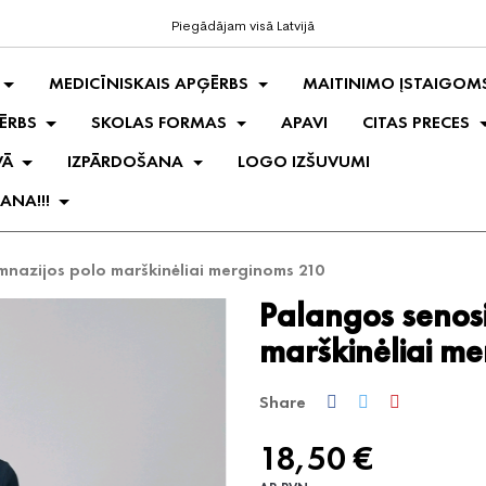
Piegādājam visā Latvijā
MEDICĪNISKAIS APĢĒRBS
MAITINIMO ĮSTAIGOM
ĒRBS
SKOLAS FORMAS
APAVI
CITAS PRECES
VĀ
IZPĀRDOŠANA
LOGO IZŠUVUMI
ANA!!!
mnazijos polo marškinėliai merginoms 210
Palangos senosi
marškinėliai m
Share
18,50 €