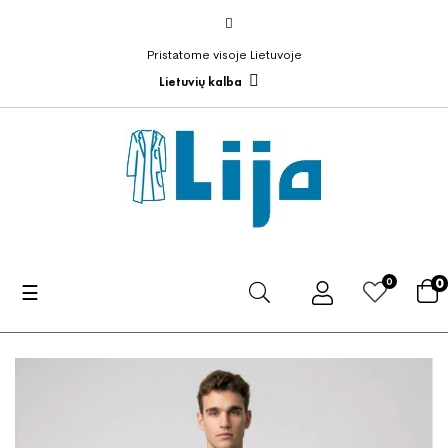
Pristatome visoje Lietuvoje
Lietuvių kalba
0
0
Toggle
☰
navigation