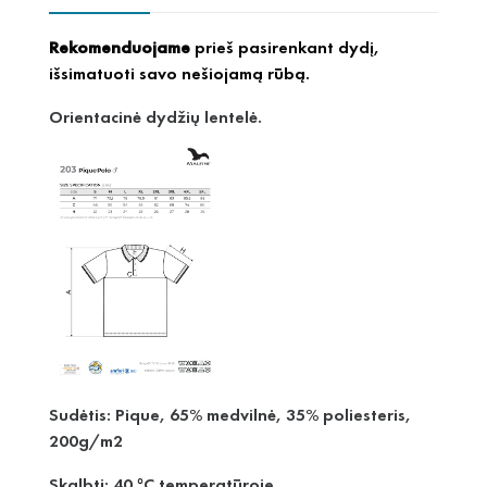
Rekomenduojame
prieš pasirenkant dydį,
išsimatuoti savo nešiojamą rūbą.
Orientacinė dydžių lentelė.
Sudėtis: Pique, 65% medvilnė, 35% poliesteris,
200g/m2
Skalbti: 40
C temperatūroje.
°