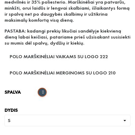
medvilnės ir 35% poliesterio. Marškinėliai yra patvarūs,
minkšti, orui laidūs ir lengvai skalbiami, išlaikantys formą
ir spalvą net po daugybės skalbimų ir užtikrina
maksimalų komfortą visą dieną.
PASTABA: kadangi prekių likučiai sandėlyje kiekvieną
dieną labai keičiasi, patariame prieš užsisakant susisiekti
su mumis dėl spalvų, dydžių ir kiekių.
POLO MARŠKINĖLIAI VAIKAMS SU LOGO 222
POLO MARŠKINĖLIAI MERGINOMS SU LOGO 210
SPALVA
DYDIS