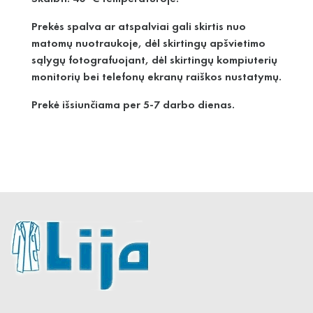
Prekės spalva ar atspalviai gali skirtis nuo
matomų nuotraukoje, dėl skirtingų apšvietimo
sąlygų fotografuojant, dėl skirtingų kompiuterių
monitorių bei telefonų ekranų raiškos nustatymų.
Prekė išsiunčiama per 5-7 darbo dienas.