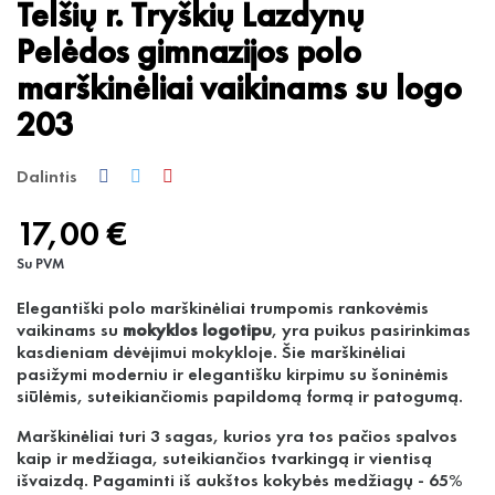
Telšių r. Tryškių Lazdynų
Pelėdos gimnazijos polo
marškinėliai vaikinams su logo
203
Dalintis
17,00 €
Su PVM
Elegantiški polo marškinėliai trumpomis rankovėmis
vaikinams su
mokyklos logotipu
, yra puikus pasirinkimas
kasdieniam dėvėjimui mokykloje. Šie marškinėliai
pasižymi moderniu ir elegantišku kirpimu su šoninėmis
siūlėmis, suteikiančiomis papildomą formą ir patogumą.
Marškinėliai turi 3 sagas, kurios yra tos pačios spalvos
kaip ir medžiaga, suteikiančios tvarkingą ir vientisą
išvaizdą. Pagaminti iš aukštos kokybės medžiagų - 65%