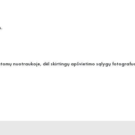
s.
matomų nuotraukoje, dėl skirtingų apšvietimo sąlygų fotografuo