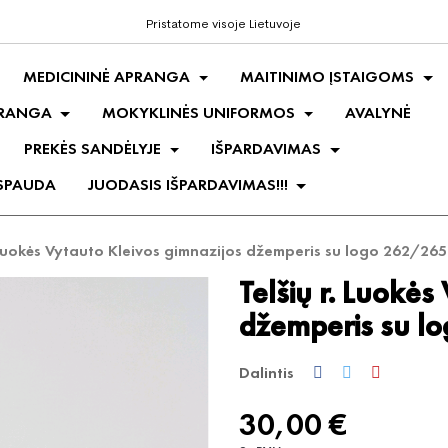
Pristatome visoje Lietuvoje
MEDICININĖ APRANGA
MAITINIMO ĮSTAIGOMS
PRANGA
MOKYKLINĖS UNIFORMOS
AVALYNĖ
PREKĖS SANDĖLYJE
IŠPARDAVIMAS
 SPAUDA
JUODASIS IŠPARDAVIMAS!!!
. Luokės Vytauto Kleivos gimnazijos džemperis su logo 262/265
Telšių r. Luokės
džemperis su l
Dalintis
30,00 €