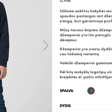
Su PVM
Siūlome aukštos kokybės moky
spaudos paslaugas ant dže
įrangą, kuri garantuoja profe
Mūsų tiesaus kirpimo džemper
džemperiai yra itin patogūs 
dėvėjimui.
Džemperiai yra įvairių dydžių
sau tinkamą variantą.
Vaikiški džemperiai gaminami
Dėl kitų mokyklų logotipų u
kreipkitės el. paštu info@lijar
SPALVA
DYDIS