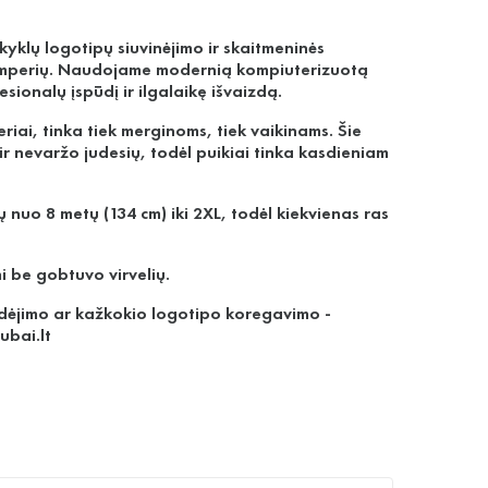
klų logotipų siuvinėjimo ir skaitmeninės
mperių. Naudojame modernią kompiuterizuotą
sionalų įspūdį ir ilgalaikę išvaizdą.
iai, tinka tiek merginoms, tiek vaikinams. Šie
ir nevaržo judesių, todėl puikiai tinka kasdieniam
 nuo 8 metų (134 cm) iki 2XL, todėl kiekvienas ras
 be gobtuvo virvelių.
ždėjimo ar kažkokio logotipo koregavimo -
ubai.lt