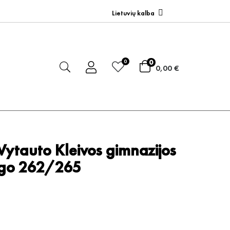
Lietuvių kalba
0
0
0,00 €
 Vytauto Kleivos gimnazijos
ogo 262/265