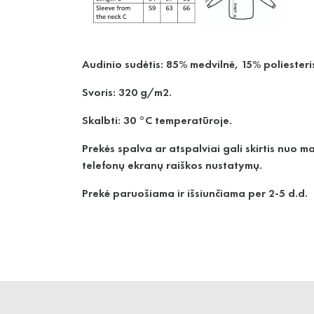
Audinio sudėtis: 85% medvilnė, 15% poliesteri
Svoris: 320 g/m2.
Skalbti: 30 °C temperatūroje.
Prekės spalva ar atspalviai gali skirtis nuo 
telefonų ekranų raiškos nustatymų.
Prekė paruošiama ir išsiunčiama per 2-5 d.d.