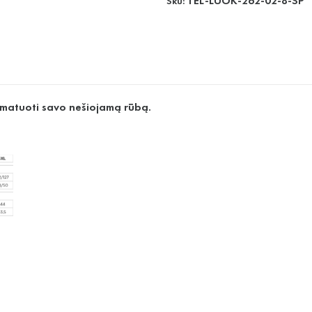
TEL-LUOK-262-02-8-SP
Sku:
imatuoti savo nešiojamą rūbą.