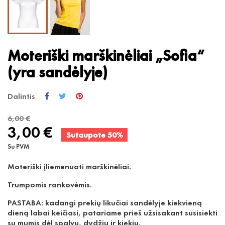
Moteriški marškinėliai „Sofia“
(yra sandėlyje)
Dalintis
6,00 €
3,00 €
Sutaupote 50%
Su PVM
Moteriški įliemenuoti marškinėliai.
Trumpomis rankovėmis.
PASTABA: kadangi prekių likučiai sandėlyje kiekvieną
dieną labai keičiasi, patariame prieš užsisakant susisiekti
su mumis dėl spalvų, dydžių ir kiekių.