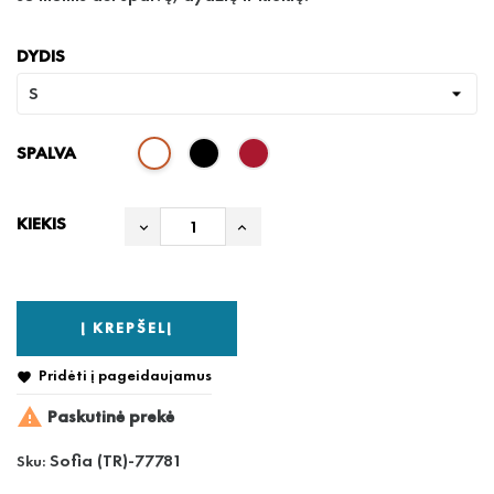
DYDIS
SPALVA
KIEKIS
Į KREPŠELĮ
Pridėti į pageidaujamus


Paskutinė prekė
Sofia (TR)-77781
Sku: