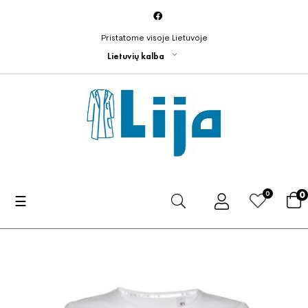
Pristatome visoje Lietuvoje
Lietuvių kalba
0
0
Toggle
☰
navigation