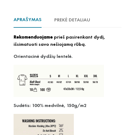
APRAŠYMAS
PREKĖ DETALIAU
Rekomenduojame
prieš pasirenkant dydį,
išsimatuoti savo nešiojamą rūbą.
Orientacinė dydžių lentelė.
Sudėtis: 100% medvilnė, 150g/m2