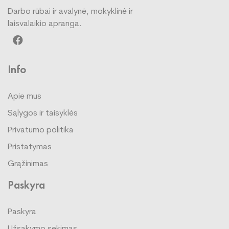
Darbo rūbai ir avalynė, mokyklinė ir
laisvalaikio apranga.
Info
Apie mus
Sąlygos ir taisyklės
Privatumo politika
Pristatymas
Grąžinimas
Paskyra
Paskyra
Užsakymo sekimas