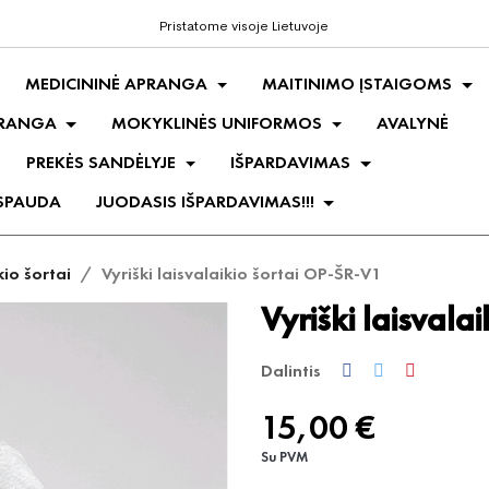
Pristatome visoje Lietuvoje
MEDICININĖ APRANGA
MAITINIMO ĮSTAIGOMS
PRANGA
MOKYKLINĖS UNIFORMOS
AVALYNĖ
PREKĖS SANDĖLYJE
IŠPARDAVIMAS
 SPAUDA
JUODASIS IŠPARDAVIMAS!!!
kio šortai
Vyriški laisvalaikio šortai OP-ŠR-V1
Vyriški laisvala
Dalintis
15,00 €
Su PVM