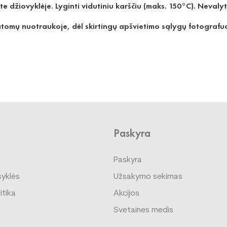
e džiovyklėje. Lyginti vidutiniu karščiu (maks. 150°C). Nevaly
matomų nuotraukoje, dėl skirtingų apšvietimo sąlygų fotografuo
Paskyra
Paskyra
syklės
Užsakymo sekimas
itika
Akcijos
Svetaines medis