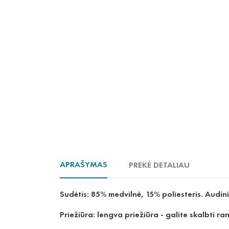
APRAŠYMAS
PREKĖ DETALIAU
Sudėtis: 85% medvilnė, 15% poliesteris. Audin
Priežiūra: lengva priežiūra - galite skalbti r