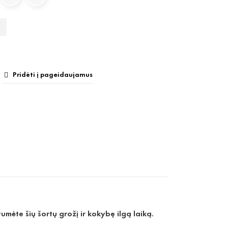
Pridėti į pageidaujamus

umėte šių šortų grožį ir kokybę ilgą laiką.