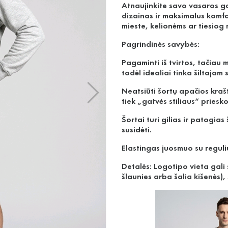
Atnaujinkite savo vasaros ga
dizainas ir maksimalus komfor
mieste, kelionėms ar tiesiog
Pagrindinės savybės:
Pagaminti iš tvirtos, tačiau 
todėl idealiai tinka šiltajam 
Neatsiūti šortų apačios kraš
tiek „gatvės stiliaus“ priesk
Šortai turi gilias ir patogia
susidėti.
Elastingas juosmuo su reguli
Detalės: Logotipo vieta gali
šlaunies arba šalia kišenės),