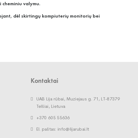
ti cheminiu valymu.
jant, dėl skirtingų kompiuterių monitorių bei
Kontaktai
UAB Lija rūbai, Muziejaus g. 71, LT-87379
Telšiai, Lietuva
+370 605 55636
El. paštas: info@lijarubai.lt