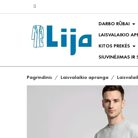
DARBO RŪBAI
LAISVALAIKIO A
KITOS PREKĖS
SIUVINĖJIMAS IR
Pagrindinis
Laisvalaikio apranga
Laisvalai