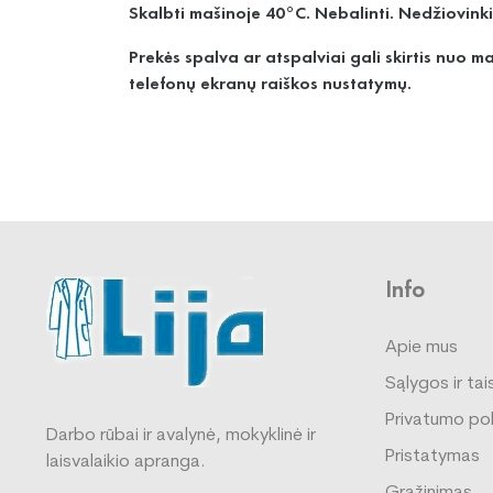
Skalbti mašinoje 40°C. Nebalinti. Nedžiovinkit
Prekės spalva ar atspalviai gali skirtis nuo 
telefonų ekranų raiškos nustatymų.
Info
Apie mus
Sąlygos ir tai
Privatumo pol
Darbo rūbai ir avalynė, mokyklinė ir
Pristatymas
laisvalaikio apranga.