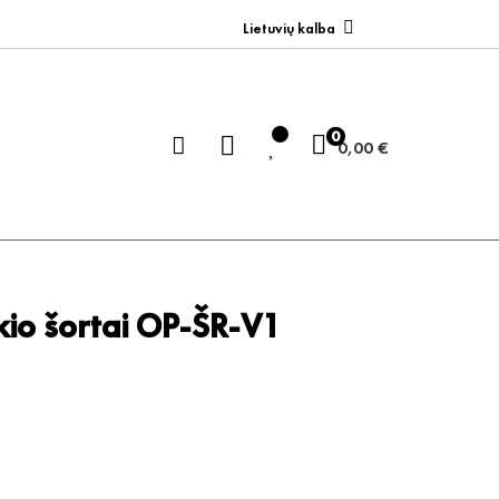
Lietuvių kalba
0
0,00 €
ikio šortai OP-ŠR-V1