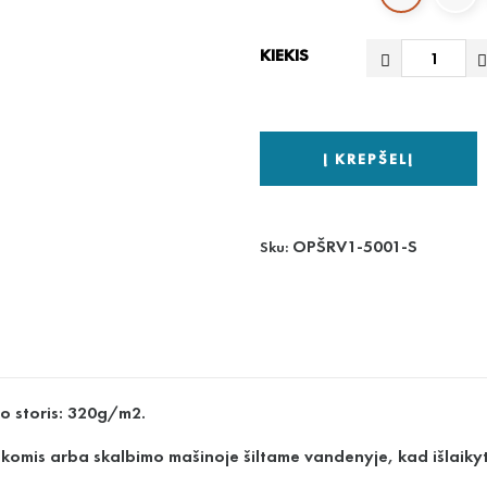
KIEKIS
Į KREPŠELĮ
OPŠRV1-5001-S
Sku:
io storis: 320g/m2.
ankomis arba skalbimo mašinoje šiltame vandenyje, kad išlaikyt