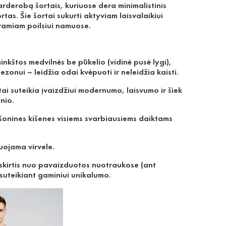
rderobą šortais, kuriuose dera minimalistinis
tas. Šie šortai sukurti aktyviam laisvalaikiui
 ramiam poilsiui namuose.
minkštos medvilnės be pūkelio (vidinė pusė lygi),
sezonui – leidžia odai kvėpuoti ir neleidžia kaisti.
tai suteikia įvaizdžiui modernumo, laisvumo ir šiek
onio.
s šonines kišenes visiems svarbiausiems daiktams
uojama virvele.
 skirtis nuo pavaizduotos nuotraukose (ant
 suteikiant gaminiui unikalumo.