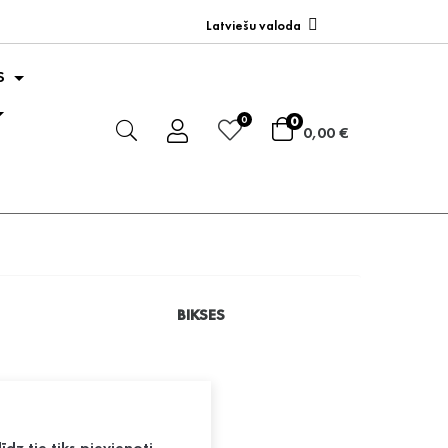
Latviešu valoda
S
0
0
0,00 €
BIKSES
līdz tie tiks pievienoti.