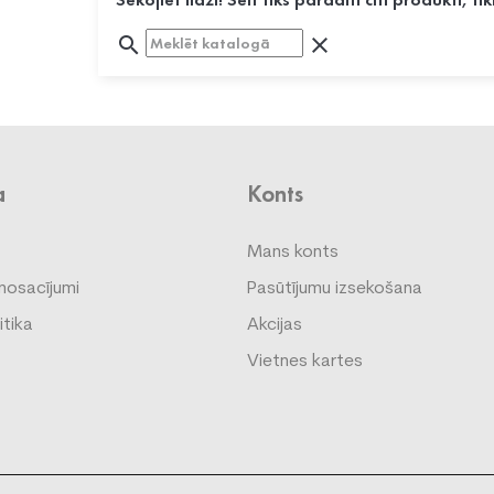
search
clear
a
Konts
Mans konts
nosacījumi
Pasūtījumu izsekošana
itika
Akcijas
Vietnes kartes