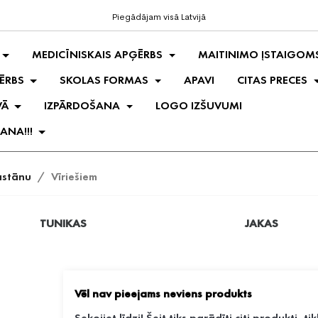
Piegādājam visā Latvijā
MEDICĪNISKAIS APĢĒRBS
MAITINIMO ĮSTAIGOM
ĒRBS
SKOLAS FORMAS
APAVI
CITAS PRECES
VĀ
IZPĀRDOŠANA
LOGO IZŠUVUMI
ANA!!!
astānu
Vīriešiem
TUNIKAS
JAKAS
Vēl nav pieejams neviens produkts
Sekojiet līdzi! Šeit tiks parādīti citi produkti, tik