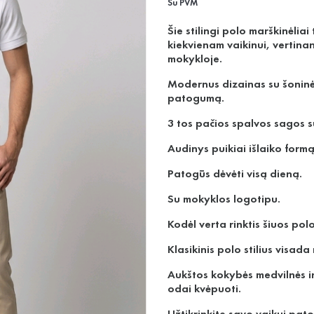
Su PVM
Šie stilingi polo marškinėli
kiekvienam vaikinui, vertin
mokykloje.
Modernus dizainas su šoninėm
patogumą.
3 tos pačios spalvos sagos su
Audinys puikiai išlaiko form
Patogūs dėvėti visą dieną.
Su mokyklos logotipu.
Kodėl verta rinktis šiuos pol
Klasikinis polo stilius visad
Aukštos kokybės medvilnės ir 
odai kvėpuoti.
Užtikrinkite savo vaikui pato