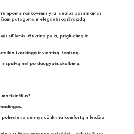
ai trumpomis rankovėmis yra idealus pasirinkimas
ančiam patogumą ir elegantišką išvaizdą
is siūlėmis užtikrina puikų prigludimą ir
teikia tvarkingą ir vientisą išvaizdą.
ą ir spalvą net po daugybės skalbimų.
o marškinėlius?
a madingas.
poliesterio derinys užtikrina komfortą ir leidžia
gią ir stilingą aprangą mokyklai – rinkitės šiuos