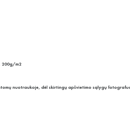
s, 200g/m2
matomų nuotraukoje, dėl skirtingų apšvietimo sąlygų fotografuo