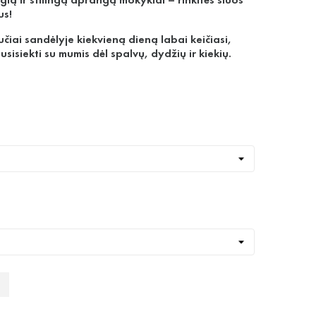
us!
čiai sandėlyje kiekvieną dieną labai keičiasi,
sisiekti su mumis dėl spalvų, dydžių ir kiekių.