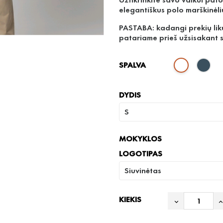
elegantiškus polo marškinėli
PASTABA: kadangi prekių liku
patariame prieš užsisakant su
SPALVA
DYDIS
MOKYKLOS
LOGOTIPAS
KIEKIS