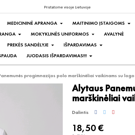
Pristatome visoje Lietuvoje
MEDICININĖ APRANGA
MAITINIMO ĮSTAIGOMS
PRANGA
MOKYKLINĖS UNIFORMOS
AVALYNĖ
PREKĖS SANDĖLYJE
IŠPARDAVIMAS
 SPAUDA
JUODASIS IŠPARDAVIMAS!!!
Panemunės progimnazijos polo marškinėliai vaikinams su logo
Alytaus Panemu
marškinėliai va
Dalintis
18,50 €