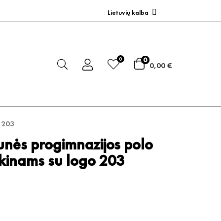
Lietuvių kalba
0
0
0,00 €
 203
nės progimnazijos polo
ikinams su logo 203