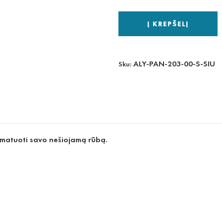
Į KREPŠELĮ
ALY-PAN-203-00-S-SIU
Sku:
imatuoti savo nešiojamą rūbą.